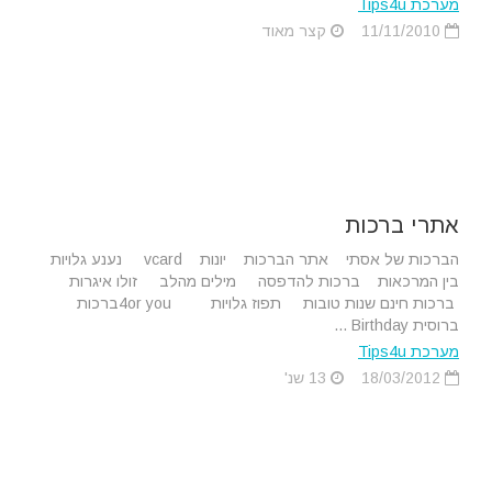
מערכת Tips4u
11/11/2010
קצר מאוד
אתרי ברכות
הברכות של אסתי אתר הברכות יונות vcard נענע גלויות
בין המרכאות ברכות להדפסה מילים מהלב זולו איגרות
ברכות חינם שנות טובות תפוז גלויות 4or youברכות
ברוסית Birthday ...
מערכת Tips4u
18/03/2012
13 שנ'