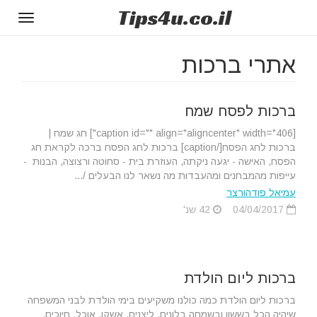
Tips
4u
.co.il
Toggle
gation
אתרי ברכות
ברכות לפסח שמח
[caption id="" align="aligncenter" width="406"] חג שמח |
ברכות לחג הפסח[/caption] ברכות לחג הפסח ברכה לקראת חג
הפסח, האישה - יגעה ניקתה, העוזרת בית - סחוטה ורצוצה, הבנות -
עייפות מהמבחנים ומהעבדות מה נשאר לנו הבעלים /...
עמיאל פודהורצר
04/04/2017
42 שנ'
ברכות ליום הולדת
ברכות ליום הולדת כמה כולנו משקיעים בימי הולדת לבני המשפחה
שיהיה הכל בששון ובשמחה בלונים, ליצנים, אשקן, אוכל, חיוכים,