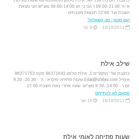
כתובת: חטיבת גולני 40, אילת טלפון:08-6330093 שעות פעילות:
א'-ה' 09:00-21:00 ו' וערבי חג 09:00-14:00 מוצ"ש חצי מצאת
השבת ועד 22:00 תצוגות מטבחים
הום סנטר- מה השאלה?
18/10/2011
9 שנ'
שילב אילת
כתובת שד' התמרים 1, אילת טלפון 86371641 פקס 86371753
אימייל Eilat@shilav.com שעות פתיחה ימים א’- ה’ - 20:30- 9:30
יום ו’ - 14:00 -9:30 מוצ"ש- שעה אחרי צאת השבת-22:00
ספאם לא להתייחס
18/10/2011
10 שנ'
שעות פתיחה לאומי אילת