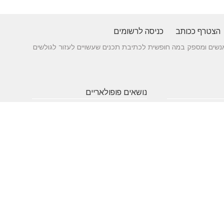
הצטרף ככותב
כניסה לרשומים
 בין אנשים ומספק במה חופשית לכתיבת תכנים שעשויים לעזור לגולשים
נושאים פופולאריים
 של עורך דין לענייני
אטרקציות
תרופות
חופשה
באילת
סבתא
בארץ
 כניסה מעץ - ייצור לפי
שעות
אינסטגרם
גירושין
תאמה אישית
פתיחה
הקמת אתר
מבחן
 בדגמים מחשמלים
אינטרנט
פסיכומטרי
מזג אוויר
מסחר
פסח
אלקטרוני
ראש השנה
צוואה
שירות
עסקים
לקוחות
מומלצים
בישראל
משחקים