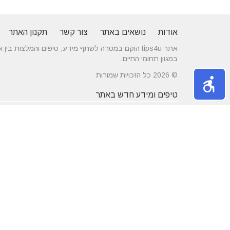
אודות
נושאים באתר
צור קשר
תקנון האתר
אתר tips4u הוקם במטרה לשתף מידע, טיפים והמלצות
במגוון תחומי החיים.
© 2026 כל הזכויות שמורות
טיפים ומידע חדש באתר
10 טיפים שיעזרו לכם להשיג דייט באתרי
הכירו את התחומים
הכרויות
משפחה
מרשת יונים ועד ניקוי לשלשת יונים – איך
חלונות עץ ודלתות
מטפלים במפגע הזה?
מידות ועיצוב בה
דקים סינטטיים במחירים הטובים בישראל
מעשנות חשמליות
נושאים באתר