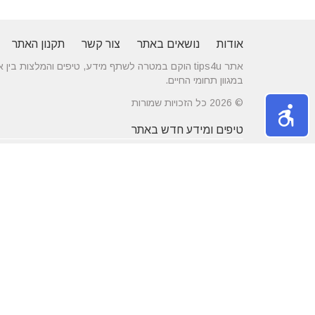
אודות
נושאים באתר
צור קשר
תקנון האתר
אתר tips4u הוקם במטרה לשתף מידע, טיפים והמלצות
במגוון תחומי החיים.
© 2026 כל הזכויות שמורות
טיפים ומידע חדש באתר
10 טיפים שיעזרו לכם להשיג דייט באתרי
הכירו את התחומים
הכרויות
משפחה
מרשת יונים ועד ניקוי לשלשת יונים – איך
חלונות עץ ודלתות
מטפלים במפגע הזה?
מידות ועיצוב בה
דקים סינטטיים במחירים הטובים בישראל
מעשנות חשמליות
נושאים באתר