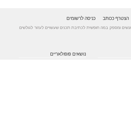
הצטרף ככותב
כניסה לרשומים
 בין אנשים ומספק במה חופשית לכתיבת תכנים שעשויים לעזור לגולשים
נושאים פופולאריים
 של עורך דין לענייני
אטרקציות
תרופות
חופשה
באילת
סבתא
בארץ
 כניסה מעץ - ייצור לפי
שעות
אינסטגרם
גירושין
תאמה אישית
פתיחה
הקמת אתר
מבחן
 בדגמים מחשמלים
אינטרנט
פסיכומטרי
מזג אוויר
מסחר
פסח
אלקטרוני
ראש השנה
צוואה
שירות
עסקים
לקוחות
מומלצים
בישראל
משחקים