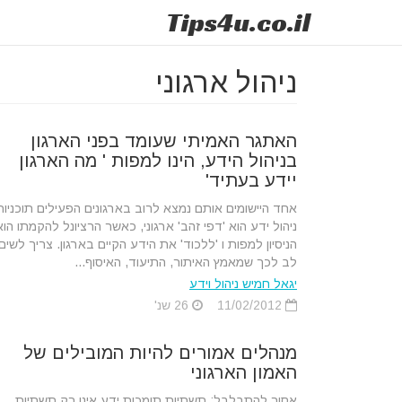
Tips
4u
.co.il
ניהול ארגוני
האתגר האמיתי שעומד בפני הארגון
בניהול הידע, הינו למפות ' מה הארגון
יידע בעתיד'
אחד היישומים אותם נמצא לרוב בארגונים הפעילים תוכניות
ניהול ידע הוא 'דפי זהב' ארגוני, כאשר הרציונל להקמתו הוא
הניסיון למפות ו 'ללכוד' את הידע הקיים בארגון. צריך לשים
לב לכך שמאמץ האיתור, התיעוד, האיסוף...
יגאל חמיש ניהול וידע
11/02/2012
26 שנ'
מנהלים אמורים להיות המובילים של
האמון הארגוני
אסור להתבלבל: תשתיות תומכות ידע אינן רק תשתיות