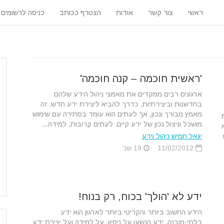
ראשי
צור קשר
אודות
הצטרף ככותב
כניסה לרשומים
'ראשית חוכמה – קנה חוכמה'
ארגונים רבים ממקדים את מאמצי ניהול הידע שלהם
בחדשנות וביצירתיות, כדרך להביא ליצירת ידע חדש. זה
מאמץ מבורך ונכון, אך לעתים הוא עומד בסתירה עם שימוש
מושכל וניצול נכון של ידע קיים. לעתים קרובות, למידה...
יגאל חמיש ניהול וידע
11/02/2012
19 שנ'
ידע לא 'הולך' בכוח, רק בנוח!
הידע החשוב ביותר והקריטי ביותר לארגון הוא ידע
בלתי-מובנה. ידע הנשען על ניסיון, על למידה ועל יצירת ידע