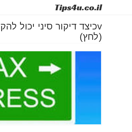
Tips
4u
.co.il
vכיצד דיקור סיני יכול 
(לחץ)