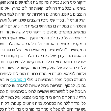
דיקור סיני היא טכניקה עתיקה בת אלפי שנים והוא הופך 
בשימוש בכל בתי החולים וקופות החולים בארץ. אקופונק
העצבים בגופנו. המחטים הזעירות המוחדרות לגוף מאו
רגיל ונורמלי. בכדי שמערכת העצבים שלנו תפעל ותגיב 
ותעלה רק במקרה בו מתרחש באמת אירוע הגורם לתגוב
ממשהו. מחקרים מראים כי דיקור סיני עושה את זה. דר
ידי שמירה על קצב לב נורמלי ותקין. כאשר הגוף מצוי
ובמקרים מסוימים, אנחנו יכולים להרגיש את הלב דופ
המקצועית: ״פלפיטציה״) או אפילו מצב של פרפור פרו
הוואגוס מגורה, כך יעלה גם קצב הלב. ישנן נקודות דיקו
את עצב הוואגוס ואת הלב. מתח קשור לעיתים קרובות ל
על ידי השפעה על החלק של המוח הקשור לרגשות. מצ
ולמוח להירגע. סטרס או מתח כרוניים מובילים לעיתים קר
הסטרס מוקל ומופג באמצעות טיפולי
דיקור סיני
או באמ
גם כן. לבסוף, הפרעות עיכול עשויות להיגרם או להחמ
העיכול עלול להשתבש ועשויים להופיע סימפטומים כמ
הרגיז. מחקרים הראו כי דיקור סיני נמצא יעיל מאוד ל
כלי נהדר ללחימה בסטרס. כמה מחטים קטנות ודקות יכ
גש עוד היום למטפל מוסמך בדיקור סיני כדי לגלות 