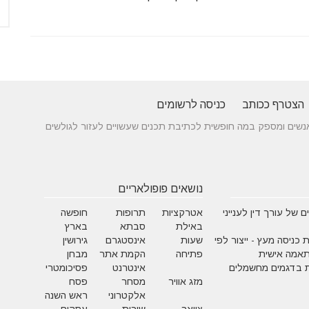
הצטרף ככותב
כניסה לרשומים
 בין אנשים ומספק במה חופשית לכתיבת תכנים שעשויים לעזור לגולשים
נושאים פופולאריים
 של עורך דין לענייני
אטרקציות
תרופות
חופשה
באילת
סבתא
בארץ
 כניסה מעץ - ייצור לפי
שעות
אינסטגרם
גירושין
תאמה אישית
פתיחה
הקמת אתר
מבחן
 בדגמים מחשמלים
אינטרנט
פסיכומטרי
מזג אוויר
מסחר
פסח
אלקטרוני
ראש השנה