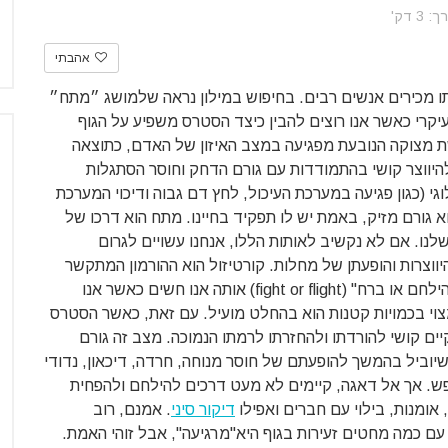
 דק'
אהבתי
תו מכירים אנשים רבים. בחיפוש במילון נראה שלמושג ״מתח״
יקרי כאשר אנו רוצים להבין כיצד הסטרס משפיע על הגוף
ושת מצוקה הנובעת מפגיעה במצב האיזון של האדם, כתוצאה
וי להיווצר קושי בהתמודדות עם גורם הדחק וחוסר הסתגלות
לוגי (כגון פגיעה במערכת העיכול, לחץ דם גבוה ודיכוי המערכת
א גורם מזיק, באמת יש לו תפקיד בחיינו. מתח הוא דרכו של
לנו. אם לא נקשיב לאותות הללו, אנחנו עשויים לגרום
היווצרות והופעתן של מחלות. קורטיזול הוא ההורמון המתקשר
למצב לחץ. קורטיזול הוא המרכיב העיקרי של תגובת "הילחם או ברח" (fight or flight) אותה אנו חשים כאשר אנו
וי בכמויות קטנות הוא בהחלט מועיל. עם זאת, כאשר הסטרס
קיים קושי להורדתו ולהחזרתו לרמתו הנמוכה. מצב זה גורם
יוביל בהמשך להופעתם של חוסר מנוחה, חרדה, דיכאון, נדודי
נפש. אך אל דאגה, קיימים לא מעט דרכים להילחם ולהפחית
 אומנות, בילוי עם חברים ואפילו
דיקור סיני
. אמנם, רוב
ם כמה מחטים זעירות בגוף היא"מרגיעה", אבל זוהי האמת.