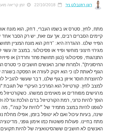
רונן רוזנבלט ניר
22/10/2018
זמן קריאה מוערך: 3
מתח, לחץ, סטרס או בשמו העברי, דחק, הוא מונח או
קיימים הסברים רבים, אך עם זאת, יש רק הסבר אחד ע
הפיזי שלנו. ההגדרה היא: ”דחק הוא מונח המציין תח
מגירוי חיצוני מוחשי ופיזי או פסיכולוגי. במצב זה עש
התנהגותי, פסיכולוגי (כגון תחושת פחד וחרדה) או פיזיו
החיסונית)". ולמרות שרוב האנשים חושבים כי סטרס הו
הגוף לאותת לנו כי הוא זקוק לעזרה או הפסקה בשגרה ש
להיווצרות חוסר איזון בגוף שלנו, דבר שעשוי להוביל ל
מרגישים מפוחדים או מאוימים ממשהו. כשקורטיזול מצ
הופך להיות כרוני, רמת הקורטיזול בדם הולכת וגדלה ו
לגופנו להיות במצב מתמיד של ״להיות על קצה״, מה ש
שינה, בעיות עיכול ואם לא יטופל בזמן, אפילו מחלת 
מתח בחיינו. פעולות פשוטות כמו אימון גופני, מדיטציה,
האנשים לא חושבים ששהסיטואציה של להיות תקועים ע