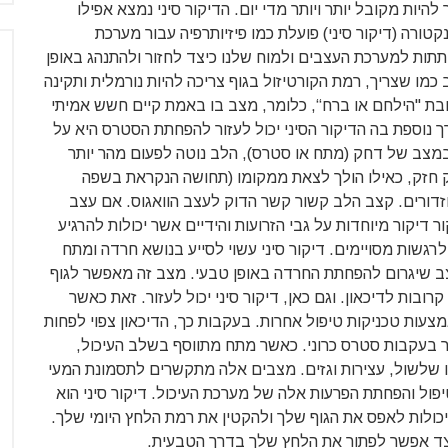
להיות מקובל יותר ויותר מדי יום. הדיקור סיני נמצא אפילו
טורה (דיקור סיני) פועלת כמו פיזיותרפיה עבור מערכת
תתות למערכת העצבים ולמוח שלנו כיצד לחזור ולהתנהג באופן
כמו שצריך, רמת הקורטיזול בגוף צריכה להיות נורמלית ותקינה
ת "הילחם או ברח“, כלומר, מצב בו באמת קיים חשש אמיתי
ך נוספת בה הדיקור הסיני יכול לעזור להפחתת הסטרס היא על
 במצב של דחק (מתח או סטרס), הלב נוטה לפעום מהר יותר
ק חזק, כאילו הולך לצאת ממקומו (תחושה הנקראת בשפה
זדורים. קצב הלב קשור קשר הדוק לעצב הוואגוס. אם עצב
ר דיקור מיוחדות על גבי הזרועות והידיים אשר יכולות להרגיע
רגשות מסויימים. דיקור סיני עשוי לסייע בנושא חרדה ומתח
ב שיגרום להפחתת החרדה באופן טבעי. מצב זה מאפשר לגוף
ובות לדיכאון. וגם כאן, דיקור סיני יכול לעזור. זאת כאשר
צעות טכניקות טיפול אחרות. בעקבות כך, הדיכאון צפוי לפחות
יר בעקבות סטרס כרוני. כאשר מתח מתווסף בשלב העיכול,
ו שלשול, עצירות וגזים. מצבים אלה מתקשרים לתסמונת המעי
טיפול והפחתת הפרעות אלה של מערכת העיכול. דיקור סיני הוא
ולות לאפס את הגוף שלך ולהקטין את רמת הלחץ היומי שלך.
כיצד אפשר לפתור את הלחץ שלך בדרך הטבעית.