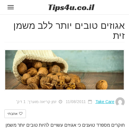
Tips
4u
.co.il
Toggle
gation
אגוזים טובים יותר ללב משמן
זית
Take Care
11/08/2011
זמן קריאה מוערך: 1 דק'
אהבתי
חוקרים מספרד טוענים כי אגוזים עשויים להיות טובים יותר משמן