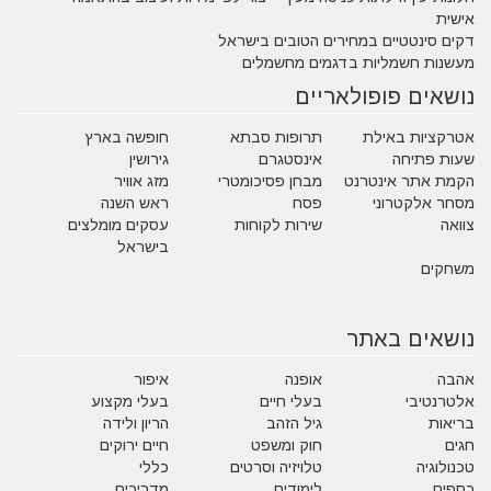
אישית
דקים סינטטיים במחירים הטובים בישראל
מעשנות חשמליות בדגמים מחשמלים
נושאים פופולאריים
אטרקציות באילת
תרופות סבתא
חופשה בארץ
שעות פתיחה
אינסטגרם
גירושין
הקמת אתר אינטרנט
מבחן פסיכומטרי
מזג אוויר
מסחר אלקטרוני
פסח
ראש השנה
צוואה
שירות לקוחות
עסקים מומלצים
בישראל
משחקים
נושאים באתר
אהבה
אופנה
איפור
אלטרנטיבי
בעלי חיים
בעלי מקצוע
בריאות
גיל הזהב
הריון ולידה
חגים
חוק ומשפט
חיים ירוקים
טכנולוגיה
טלויזיה וסרטים
כללי
כספים
לימודים
מדריכים