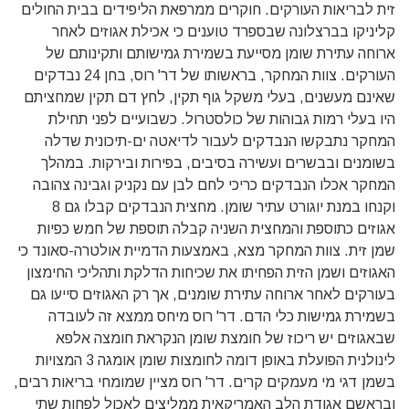
זית לבריאות העורקים. חוקרים ממרפאת הליפידים בבית החולים
קליניקו בברצלונה שבספרד טוענים כי אכילת אגוזים לאחר
ארוחה עתירת שומן מסייעת בשמירת גמישותם ותקינותם של
העורקים. צוות המחקר, בראשותו של דר' רוס, בחן 24 נבדקים
שאינם מעשנים, בעלי משקל גוף תקין, לחץ דם תקין שמחציתם
היו בעלי רמות גבוהות של כולסטרול. כשבועיים לפני תחילת
המחקר נתבקשו הנבדקים לעבור לדיאטה ים-תיכונית שדלה
בשומנים ובבשרים ועשירה בסיבים, בפירות ובירקות. במהלך
המחקר אכלו הנבדקים כריכי לחם לבן עם נקניק וגבינה צהובה
וקנחו במנת יוגורט עתיר שומן. מחצית הנבדקים קבלו גם 8
אגוזים כתוספת והמחצית השניה קבלה תוספת של חמש כפיות
שמן זית. צוות המחקר מצא, באמצעות הדמיית אולטרה-סאונד כי
האגוזים ושמן הזית הפחיתו את שכיחות הדלקת ותהליכי החימצון
בעורקים לאחר ארוחה עתירת שומנים, אך רק האגוזים סייעו גם
בשמירת גמישות כלי הדם. דר' רוס מיחס ממצא זה לעובדה
שבאגוזים יש ריכוז של חומצת שומן הנקראת חומצה אלפא
לינולנית הפועלת באופן דומה לחומצות שומן אומגה 3 המצויות
בשמן דגי מי מעמקים קרים. דר' רוס מציין שמומחי בריאות רבים,
ובראשם אגודת הלב האמריקאית ממליצים לאכול לפחות שתי