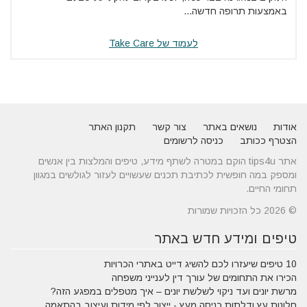
באמצעות תרופה חדשה...
לעמוד של Take Care
אודות
נושאים באתר
צור קשר
תקנון האתר
הצטרף ככותב
כניסה לרשומים
אתר tips4u הוקם במטרה לשתף מידע, טיפים והמלצות בין אנשים
ומספק במה חופשית לכתיבת תכנים שעשויים לעזור לגולשים במגוון
תחומי החיים.
© 2026 כל הזכויות שמורות
טיפים ומידע חדש באתר
10 טיפים שיעזרו לכם להשיג דייט באתרי הכרויות
הכירו את התחומים של עורך דין לענייני משפחה
מרשת יונים ועד ניקוי לשלשת יונים – איך מטפלים במפגע הזה?
חלונות עץ ודלתות כניסה מעץ - ייצור לפי מידות ועיצוב בהתאמה