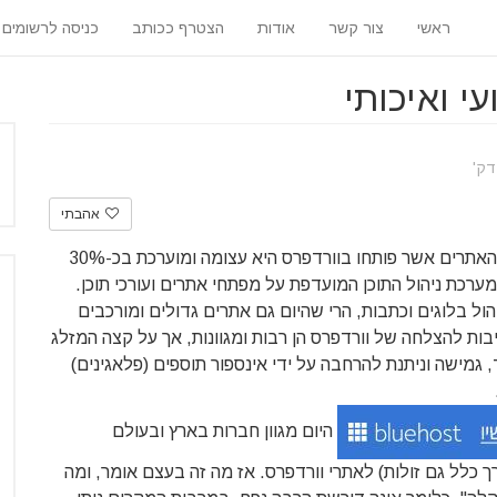
ראשי
צור קשר
אודות
הצטרף ככותב
כניסה לרשומים
י ואיכותי
אהבתי
מערכת וורדפרס צברה בשנים האחרונות תאוצה וכמות האתרים אשר פותחו בוורדפרס היא עצומה ומוערכת בכ-30%
כת ניהול התוכן המועדפת על מפתחי אתרים ועורכי תוכן.
ל בלוגים וכתבות, הרי שהיום גם אתרים גדולים ומורכבים
יבות להצלחה של וורדפרס הן רבות ומגוונות, אך על קצה המזלג
 גמישה וניתנת להרחבה על ידי אינספור תוספים (פלאגינים)
היום מגוון חברות בארץ ובעולם
ך כלל גם זולות) לאתרי וורדפרס. אז מה זה בעצם אומר, ומה