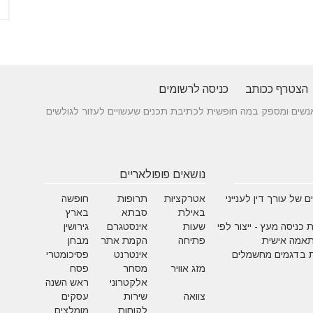
הצטרף ככותב
כניסה לרשומים
 בין אנשים ומספק במה חופשית לכתיבת תכנים שעשויים לעזור לגולשים
נושאים פופולאריים
 של עורך דין לענייני
אטרקציות
תרופות
חופשה
באילת
סבתא
בארץ
 כניסה מעץ - ייצור לפי
שעות
אינסטגרם
גירושין
תאמה אישית
פתיחה
הקמת אתר
מבחן
 בדגמים מחשמלים
אינטרנט
פסיכומטרי
מזג אוויר
מסחר
פסח
אלקטרוני
ראש השנה
צוואה
שירות
עסקים
לקוחות
מומלצים