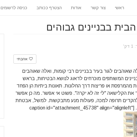
ראשי
צור קשר
אודות
הצטרף ככותב
כניסה לרשומים
בית בבניינים גבוהים
ק'
אהבתי
 שאוהבים לגור בעיר בבניינים רבי קומות, ואלה שאוהבים
הבניינים המשותפים מוכרחים לדאוג לנושא הבטיחות, בראש
ות מהמרפסת או פריצות דרך החלונות. תאונות ביתיות הן הפחד
 את הקלישאה "לי זה לא יקרה". פשוט אי אפשר. מה כן אפשר
להקדים תרופה למכה, פעולות מנע מתבקשות. למשל, אבטחת
שקעים בבית למניעת התחשמלות בקרב ילדים קטנים. [caption id="attachment_45738" align="alignleft"