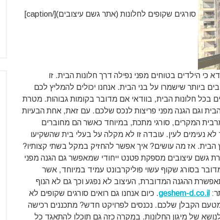
סורגים שקופים לחלונות (אתר גשם עיצובים)[/caption]
א כי הילדים בטוחים מפני נפילה דרך חלונות הבית. זו
ם ביותר שישמרו על בני הבית. אנחנו יכולים להמליץ לכם
 בכל חלונות הבית, בוודאי אם מדובר בקומות גבוהות. מטרת
 הבית וגם הגנה מפני פריצות לנכס שלכם. עם זאת, אחת הבעיות
רבית המקרים, סורגי מתכת, במיוחד כאשר הם מחוברים
 לא נעימים לעין. עובדה זו לא מקלה על בעלי בית שהשקיעו
 הבית. אז מה עושים? איך אפשר להחזיק במקל בשתי קצותיו?
ברת גשם עיצובים מספקת פטנט ייחודי שמאפשר גם הגנה מפני
 מדובר בסורג שקוף עשוי פוליקרבונט עמיד במיוחד, אשר
שרת ההגנה המדוברת, העיצוב לא נפגע וכך גם לא הנוף
ר:
geshem-d.co.il
. כיום אנחנו גם רואים סורגים שקופים לא
מטעם הקבלן שלכם. נכנסים לפרויקט חדש? מתכננים רכישה
נושא של מיגון החלונות. במקרה כזה גם תוכלו להתאגד כל