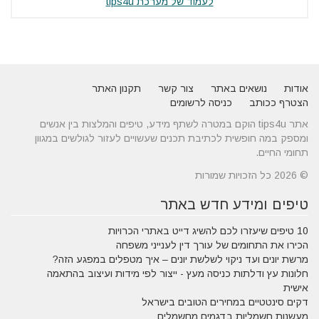
לעמוד של מערכת tips4u
אודות
נושאים באתר
צור קשר
תקנון האתר
הצטרף ככותב
כניסה לרשומים
אתר tips4u הוקם במטרה לשתף מידע, טיפים והמלצות בין אנשים
ומספק במה חופשית לכתיבת תכנים שעשויים לעזור לגולשים במגוון
תחומי החיים.
© 2026 כל הזכויות שמורות
טיפים ומידע חדש באתר
10 טיפים שיעזרו לכם להשיג דייט באתרי הכרויות
הכירו את התחומים של עורך דין לענייני משפחה
מרשת יונים ועד ניקוי לשלשת יונים – איך מטפלים במפגע הזה?
חלונות עץ ודלתות כניסה מעץ - ייצור לפי מידות ועיצוב בהתאמה
אישית
דקים סינטטיים במחירים הטובים בישראל
מעשנות חשמליות בדגמים מחשמלים