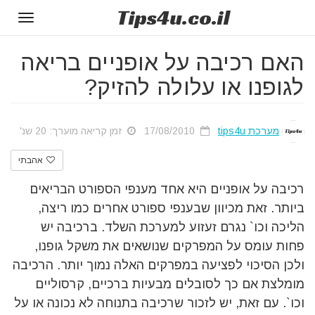
Tips
4u
.co.il
Toggle
gation
האם רכיבה על אופניים בריאה
לגופנו או עלולה להזיק?
מערכת tips4u
17/08/2010
זמן קריאה מוערך: 20 שנ'
אהבתי
רכיבה על אופניים היא אחד מענפי הספורט הבריאים
ביותר. זאת מכיוון שבענפי ספורט אחרים כמו ריצה,
הליכה וכו` נגרם זעזוע למערכת השלד. ברכיבה יש
פחות עומס על המפרקים שנושאים את משקל גופנו,
ולכן הסיכוי לפציעה במפרקים האלה נמוך יותר. הרכיבה
מומלצת אם כך לסובלים מבעיות ברכיים, קרסוליים
וכו‭.`‬ עם זאת, יש לזכור שרכיבה בתנוחה לא נכונה או על