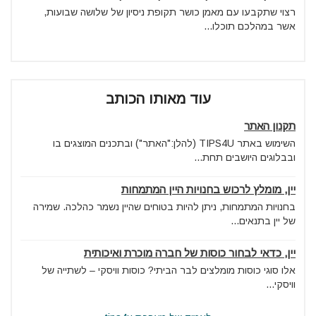
רצוי שתקבעו עם מאמן כושר תקופת ניסיון של שלושה שבועות,
אשר במהלכם תוכלו...
עוד מאותו הכותב
תקנון האתר
השימוש באתר TIPS4U (להלן:"האתר") ובתכנים המוצגים בו
ובבלוגים היושבים תחת...
יין, מומלץ לרכוש בחנויות היין המתמחות
בחנויות המתמחות, ניתן להיות בטוחים שהיין נשמר כהלכה. שמירה
של יין בתנאים...
יין, כדאי לבחור כוסות של חברה מוכרת ואיכותית
אלו סוגי כוסות מומלצים לבר הביתי? כוסות וויסקי – לשתייה של
וויסקי...