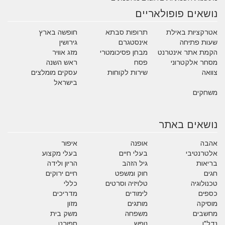
נושאים פופולאריים
אטרקציות באילת
תרופות סבתא
חופשה בארץ
שעות פתיחה
אינסטגרם
גירושין
הקמת אתר אינטרנט
מבחן פסיכומטרי
מזג אוויר
מסחר אלקטרוני
פסח
ראש השנה
צוואה
שירות לקוחות
עסקים מומלצים
בישראל
משחקים
נושאים באתר
אהבה
אופנה
איפור
אלטרנטיבי
בעלי חיים
בעלי מקצוע
בריאות
גיל הזהב
הריון ולידה
חגים
חוק ומשפט
חיים ירוקים
טכנולוגיה
טלויזיה וסרטים
כללי
כספים
לימודים
מדריכים
מוסיקה
מותגים
מזון
מחשבים
משפחה
משק בית
נדל"ן
נופש
ספורט