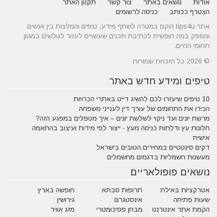
אודות
נושאים באתר
צור קשר
תקנון האתר
הצטרף ככותב
כניסה לרשומים
אתר tips4u הוקם במטרה לשתף מידע, טיפים והמלצות בין אנשים
ומספק במה חופשית לכתיבת תכנים שעשויים לעזור לגולשים במגוון
תחומי החיים.
© 2026 כל הזכויות שמורות
טיפים ומידע חדש באתר
10 טיפים שיעזרו לכם להשיג דייט באתרי הכרויות
הכירו את התחומים של עורך דין לענייני משפחה
מרשת יונים ועד ניקוי לשלשת יונים – איך מטפלים במפגע הזה?
חלונות עץ ודלתות כניסה מעץ - ייצור לפי מידות ועיצוב בהתאמה
אישית
דקים סינטטיים במחירים הטובים בישראל
מעשנות חשמליות בדגמים מחשמלים
נושאים פופולאריים
אטרקציות באילת
תרופות סבתא
חופשה בארץ
שעות פתיחה
אינסטגרם
גירושין
הקמת אתר אינטרנט
מבחן פסיכומטרי
מזג אוויר