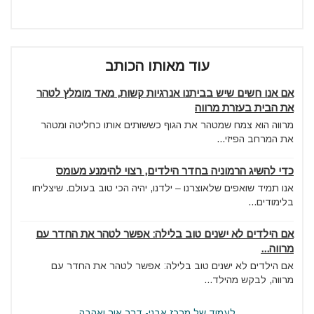
עוד מאותו הכותב
אם אנו חשים שיש בביתנו אנרגיות קשות, מאד מומלץ לטהר
את הבית בעזרת מרווה
מרווה הוא צמח שמטהר את הגוף כששותים אותו כחליטה ומטהר
את המרחב הפיזי...
כדי להשיג הרמוניה בחדר הילדים, רצוי להימנע מעומס
אנו תמיד שואפים שלאוצרנו – ילדנו, יהיה הכי טוב בעולם. שיצליחו
בלימודים...
אם הילדים לא ישנים טוב בלילה: אפשר לטהר את החדר עם
מרווה...
אם הילדים לא ישנים טוב בלילה: אפשר לטהר את החדר עם
מרווה, לבקש מהילד...
לעמוד של מרכז אבני- דרך אור ואהבה