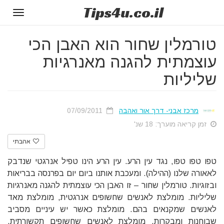
Tips
4u
.co.il
Toggle
gation
טורמלין שחור הוא האבן הכי
עוצמתית להגנה מאנרגיות
שליליות
מרכז אבני- דרך אור ואהבה
07/09/2011
זמן קריאה מוערך: 18 שנ'
אהבתי
טפו טפו טפו, נגד עין הרע. עין הרע הינו טפיל אנרגטי שנדבק
לאאורה שלנו (ההילה). ומעכבת אותנו ביום יום בפרנסה בבריאות
ובזוגיות. טורמלין שחור – זו האבן הכי עוצמתית להגנה מאנרגיות
שליליות. מומלצת לאנשים שחשופים אנרגטית, מומלצת מאד
לאנשים שמקנאים בהם. מומלצת כאשר יש עיניים מסביב
שבוחנות ומבקרות, מומלצת לאנשים שחשופים תקשורתית.