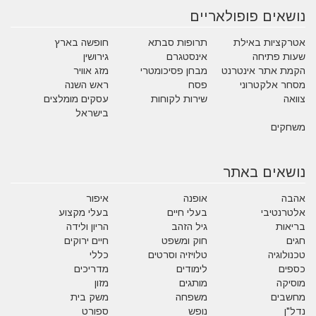
נושאים פופולאריים
אטרקציות באילת
תרופות סבתא
חופשה בארץ
שעות פתיחה
אינסטגרם
גירושין
הקמת אתר אינטרנט
מבחן פסיכומטרי
מזג אוויר
מסחר אלקטרוני
פסח
ראש השנה
צוואה
שירות לקוחות
עסקים מומלצים
בישראל
משחקים
נושאים באתר
אהבה
אופנה
איפור
אלטרנטיבי
בעלי חיים
בעלי מקצוע
בריאות
גיל הזהב
הריון ולידה
חגים
חוק ומשפט
חיים ירוקים
טכנולוגיה
טלויזיה וסרטים
כללי
כספים
לימודים
מדריכים
מוסיקה
מותגים
מזון
מחשבים
משפחה
משק בית
נדל"ן
נופש
ספורט