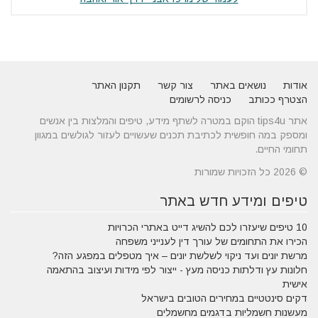
אודות
נושאים באתר
צור קשר
תקנון האתר
הצטרף ככותב
כניסה לרשומים
אתר tips4u הוקם במטרה לשתף מידע, טיפים והמלצות בין אנשים
ומספק במה חופשית לכתיבת תכנים שעשויים לעזור לגולשים במגוון
תחומי החיים.
© 2026 כל הזכויות שמורות
טיפים ומידע חדש באתר
10 טיפים שיעזרו לכם להשיג דייט באתרי הכרויות
הכירו את התחומים של עורך דין לענייני משפחה
מרשת יונים ועד ניקוי לשלשת יונים – איך מטפלים במפגע הזה?
חלונות עץ ודלתות כניסה מעץ - ייצור לפי מידות ועיצוב בהתאמה
אישית
דקים סינטטיים במחירים הטובים בישראל
מעשנות חשמליות בדגמים מחשמלים