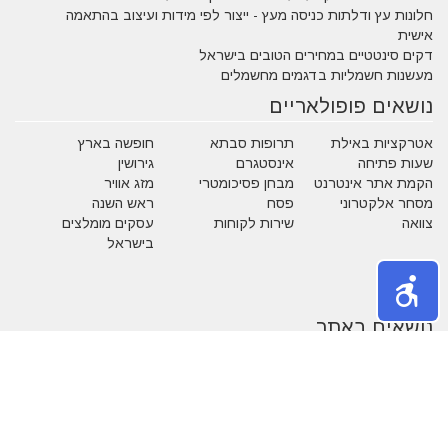
חלונות עץ ודלתות כניסה מעץ - ייצור לפי מידות ועיצוב בהתאמה
אישית
דקים סינטטיים במחירים הטובים בישראל
מעשנות חשמליות בדגמים מחשמלים
נושאים פופולאריים
אטרקציות באילת
תרופות סבתא
חופשה בארץ
שעות פתיחה
אינסטגרם
גירושין
הקמת אתר אינטרנט
מבחן פסיכומטרי
מזג אוויר
מסחר אלקטרוני
פסח
ראש השנה
צוואה
שירות לקוחות
עסקים מומלצים
בישראל
משחקים
נושאים באתר
אהבה
אופנה
איפור
אלטרנטיבי
בעלי חיים
בעלי מקצוע
בריאות
גיל הזהב
הריון ולידה
חגים
חוק ומשפט
חיים ירוקים
טכנולוגיה
טלויזיה וסרטים
כללי