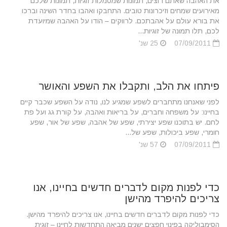
את האהבה שאתם רוצים, תמונות שמסמלות זוגיות, תמונות שלכם
מאירועים שמחים וזיכרונות טובים. התחבקו ואהבו בחדר השינה וברכו
את בורא עולם על אהבתכם. לרווקים – הודו על האהבה שמיועדת
לכם, תלו תמונה של זוגיות...
07/09/2011
25 שנ'
פיתחו את הלב, ותקבלו את השפע והאושר
לפני שאנחנו מתחברים לשפע שמגיע לנו, נודה על השפע שכבר קיים
בחיינו: על משפחה וחברים, על בריאות ואהבה, על קורת גג ועל פת
לחם. יש בתוכנו שפע יצירתי, שפע של אהבה, שפע של אור, שפע
חומרי, שפע ביכולות, שפע של...
07/09/2011
57 שנ'
כדי לפנות מקום לדברים חדשים בחיינו, אנו
צריכים להיפרד מהישן
כדי לפנות מקום לדברים חדשים בחיינו, אנו צריכים להיפרד מהישן.
הסימבוליקה בפינוי חפצים ישנים מביאה התחדשות לחיינו – זוגית