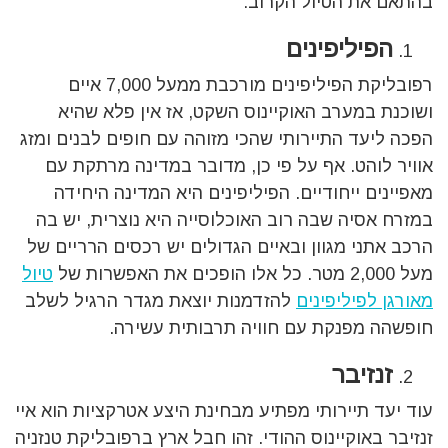
בהתאם את הטיול הקרוב:
הפיליפינים
רפובליקת הפיליפינים מורכבת ממעל 7,000 איים
ושוכנת במערב האוקיינוס השקט, אז אין פלא שהיא
הפכה ליעד התיירותי שהכי מזוהה עם חופים לבנים ומזג
אוויר לוהט. אף על פי כן, מדובר במדינה מרתקת עם
מאפיינים ייחודיים. הפיליפינים היא המדינה היחידה
במזרח אסיה שבה רוב האוכלוסייה היא נוצרית, יש בה
הרכב אתני מגוון ובאיים הגדולים יש רכסים הרריים של
מעל 2,000 מטר. כל אלו הופכים את האפשרות של
טיול
מאורגן לפיליפינים
להזדמנות יוצאת מגדר הרגיל לשלב
חופשהה מפנקת עם חוויה תרבותית עשירה.
זנזיבר
עוד יעד תיירותי מפתיע מבחינת היצע אטרקציות הוא איי
זנזיבר באוקיינוס ההודי. זהו חבל ארץ ברפובליקת טנזניה