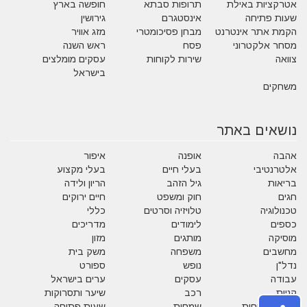
אטרקציות באילת
תרופות סבתא
חופשה בארץ
שעות פתיחה
אינסטגרם
גירושין
הקמת אתר אינטרנט
מבחן פסיכומטרי
מזג אוויר
מסחר אלקטרוני
פסח
ראש השנה
צוואה
שירות לקוחות
עסקים מומלצים
בישראל
משחקים
נושאים באתר
אהבה
אופנה
איפור
אלטרנטיבי
בעלי חיים
בעלי מקצוע
בריאות
גיל הזהב
הריון ולידה
חגים
חוק ומשפט
חיים ירוקים
טכנולוגיה
טלויזיה וסרטים
כללי
כספים
לימודים
מדריכים
מוסיקה
מותגים
מזון
מחשבים
משפחה
משק בית
נדל"ן
נופש
ספורט
עבודה
עסקים
ערים בישראל
קניות
רכב
שיער ותסרוקות
שירות לקוחות
שמחות
שעות פתיחה