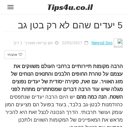
Tips
4u
.co.il
Toggle
gation
5 יעדים שהם לא רק בטן גב
Nimrod Seo
22/01/2017
זמן קריאה מוערך: 1 דק'
אהבתי
הרבה מקומות תיירותיים ברחבי העולם משווקים את
עצמם על טהרת החופים הלבנים והתנאים הנוחים של
מזג האוויר. עם זאת, סקירה יסודית של יעדים נפוצים
מגלה שיש עוד הרבה דברים שמסתתרים מתחת לפני
השטח. הנה כמה מהם
יש היום הרבה יעדים שנתפסים
כהזדמנות לבטן-גב בלבד, בעוד בפועל הם מציעים המון
עומק ועושר תרבותי. הדרך הנכונה לנצל זאת היא להכיר
מראש את המאפיינים של המקומות השווים ולתכנן