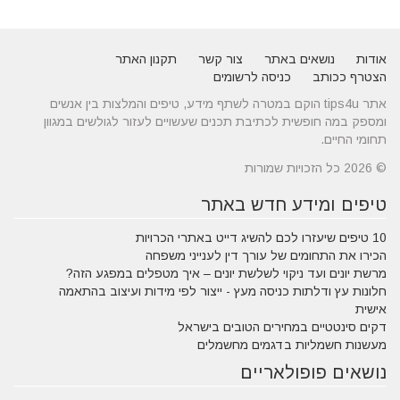
אודות
נושאים באתר
צור קשר
תקנון האתר
הצטרף ככותב
כניסה לרשומים
אתר tips4u הוקם במטרה לשתף מידע, טיפים והמלצות בין אנשים
ומספק במה חופשית לכתיבת תכנים שעשויים לעזור לגולשים במגוון
תחומי החיים.
© 2026 כל הזכויות שמורות
טיפים ומידע חדש באתר
10 טיפים שיעזרו לכם להשיג דייט באתרי הכרויות
הכירו את התחומים של עורך דין לענייני משפחה
מרשת יונים ועד ניקוי לשלשת יונים – איך מטפלים במפגע הזה?
חלונות עץ ודלתות כניסה מעץ - ייצור לפי מידות ועיצוב בהתאמה
אישית
דקים סינטטיים במחירים הטובים בישראל
מעשנות חשמליות בדגמים מחשמלים
נושאים פופולאריים