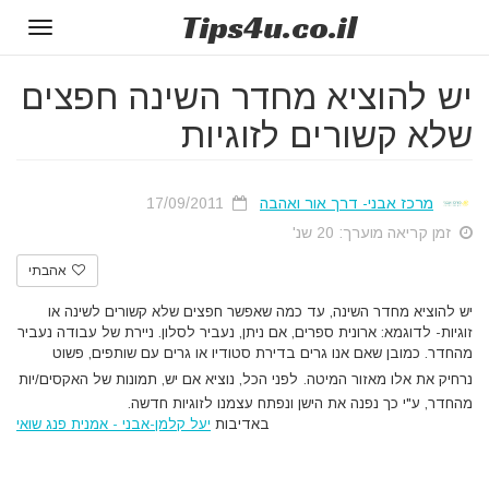
Tips
4u
.co.il
Toggle
gation
יש להוציא מחדר השינה חפצים
שלא קשורים לזוגיות
מרכז אבני- דרך אור ואהבה
17/09/2011
זמן קריאה מוערך: 20 שנ'
אהבתי
יש להוציא מחדר השינה, עד כמה שאפשר חפצים שלא קשורים לשינה או
זוגיות- לדוגמא:
ארונית ספרים, אם ניתן, נעביר לסלון. ניירת של עבודה נעביר
מהחדר. כמובן שאם אנו גרים בדירת סטודיו או גרים עם שותפים, פשוט
נרחיק את אלו מאזור המיטה.
לפני הכל, נוציא אם יש, תמונות של האקסים/יות
מהחדר, ע"י כך נפנה את הישן ונפתח עצמנו לזוגיות חדשה.
באדיבות
יעל קלמן-אבני - אמנית פנג שואי