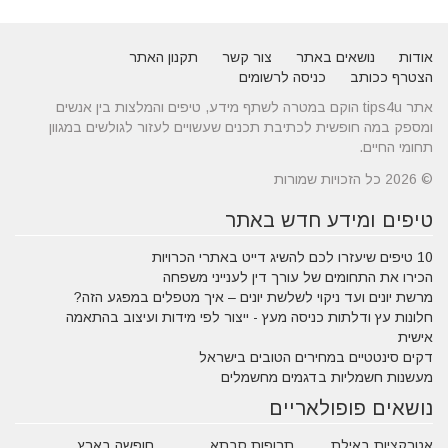
אודות
נושאים באתר
צור קשר
תקנון האתר
הצטרף ככותב
כניסה לרשומים
אתר tips4u הוקם במטרה לשתף מידע, טיפים והמלצות בין אנשים
ומספק במה חופשית לכתיבת תכנים שעשויים לעזור לגולשים במגוון
תחומי החיים.
© 2026 כל הזכויות שמורות
טיפים ומידע חדש באתר
10 טיפים שיעזרו לכם להשיג דייט באתרי הכרויות
הכירו את התחומים של עורך דין לענייני משפחה
מרשת יונים ועד ניקוי לשלשת יונים – איך מטפלים במפגע הזה?
חלונות עץ ודלתות כניסה מעץ - ייצור לפי מידות ועיצוב בהתאמה
אישית
דקים סינטטיים במחירים הטובים בישראל
מעשנות חשמליות בדגמים מחשמלים
נושאים פופולאריים
אטרקציות באילת
תרופות סבתא
חופשה בארץ