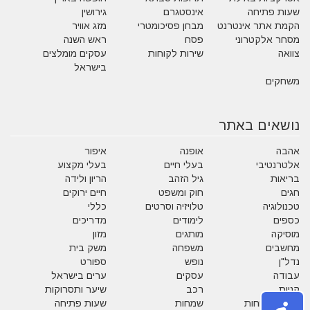
שעות פתיחה
אינסטגרם
גירושין
הקמת אתר אינטרנט
מבחן פסיכומטרי
מזג אוויר
מסחר אלקטרוני
פסח
ראש השנה
צוואה
שירות לקוחות
עסקים מומלצים
בישראל
משחקים
נושאים באתר
אהבה
אופנה
איפור
אלטרנטיבי
בעלי חיים
בעלי מקצוע
בריאות
גיל הזהב
הריון ולידה
חגים
חוק ומשפט
חיים ירוקים
טכנולוגיה
טלויזיה וסרטים
כללי
כספים
לימודים
מדריכים
מוסיקה
מותגים
מזון
מחשבים
משפחה
משק בית
נדל"ן
נופש
ספורט
עבודה
עסקים
ערים בישראל
קניות
רכב
שיער ותסרוקות
שירות לקוחות
שמחות
שעות פתיחה