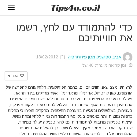
Tips
4u
.co.il
Toggle
gation
כדי להתמודד עם לחץ, רשמו
את חוויותיכם
אביב ספושניק מכון פיזיותרפיה
13/02/2012
זמן קריאה מוערך: 48 שנ'
אהבתי
לחץ הינו מצב שאנו חווים יום יום. ברמה הפיזיולוגית, הלחץ גורם להפרשה של
הורמונים, כגון קורטיזול, אדרנלין ונוראדרנלין, אשר מחזקים בין היתר את
פעולת המערכת הסימפתטית. מערכת זו גורמת להפרשת חומרים המפרים
את האיזון במערכות הגוף השונות, דבר העלול להתבטא בדלקות מפרקים,
בעצירות, בשלשולים ובפגיעה במערכת החיסונית. מחקרים הוכיחו כי מחלות
כרוניות נפוצות יותר באנשים בעלי סף התמודדות נמוך ללחץ ומתח נפשי.
קיימות טכניקות מרובות להתמודדות עם לחץ. טכניקה יעילה במיוחד,
שנבדקה והוכחה במחקר מקיף, היא לרשום!! כן, להעלות את חוויותינו
המלחיצות על נייר, לפרט את רגשותינו כלפי החוויה המלחיצה, במלים.