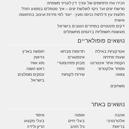
הכירו את התחומים של עורך דין לענייני משפחה
מרשת יונים ועד ניקוי לשלשת יונים – איך מטפלים במפגע הזה?
חלונות עץ ודלתות כניסה מעץ - ייצור לפי מידות ועיצוב בהתאמה
אישית
דקים סינטטיים במחירים הטובים בישראל
מעשנות חשמליות בדגמים מחשמלים
נושאים פופולאריים
אטרקציות באילת
תרופות סבתא
חופשה בארץ
שעות פתיחה
אינסטגרם
גירושין
הקמת אתר אינטרנט
מבחן פסיכומטרי
מזג אוויר
מסחר אלקטרוני
פסח
ראש השנה
צוואה
שירות לקוחות
עסקים מומלצים
בישראל
משחקים
נושאים באתר
אהבה
אופנה
איפור
אלטרנטיבי
בעלי חיים
בעלי מקצוע
בריאות
גיל הזהב
הריון ולידה