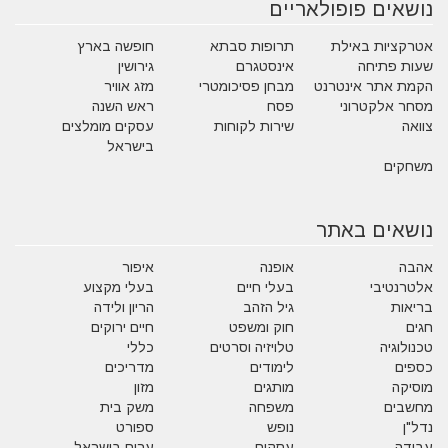
נושאים פופולאריים
אטרקציות באילת
תרופות סבתא
חופשה בארץ
שעות פתיחה
אינסטגרם
גירושין
הקמת אתר אינטרנט
מבחן פסיכומטרי
מזג אוויר
מסחר אלקטרוני
פסח
ראש השנה
צוואה
שירות לקוחות
עסקים מומלצים
בישראל
משחקים
נושאים באתר
אהבה
אופנה
איפור
אלטרנטיבי
בעלי חיים
בעלי מקצוע
בריאות
גיל הזהב
הריון ולידה
חגים
חוק ומשפט
חיים ירוקים
טכנולוגיה
טלויזיה וסרטים
כללי
כספים
לימודים
מדריכים
מוסיקה
מותגים
מזון
מחשבים
משפחה
משק בית
נדל"ן
נופש
ספורט
עבודה
עסקים
ערים בישראל