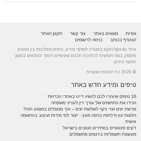
אודות
נושאים באתר
צור קשר
תקנון האתר
הצטרף ככותב
כניסה לרשומים
אתר tips4u הוקם במטרה לשתף מידע, טיפים והמלצות בין אנשים
ומספק במה חופשית לכתיבת תכנים שעשויים לעזור לגולשים במגוון
תחומי החיים.
© 2026 כל הזכויות שמורות
טיפים ומידע חדש באתר
10 טיפים שיעזרו לכם להשיג דייט באתרי הכרויות
הכירו את התחומים של עורך דין לענייני משפחה
מרשת יונים ועד ניקוי לשלשת יונים – איך מטפלים במפגע הזה?
חלונות עץ ודלתות כניסה מעץ - ייצור לפי מידות ועיצוב בהתאמה
אישית
דקים סינטטיים במחירים הטובים בישראל
מעשנות חשמליות בדגמים מחשמלים