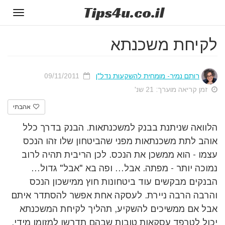
Tips
4u
.co.il
Toggle
gation
לקיחת משכנתא
רותם נמיר- מומחית להשקעות נדל"ן
09/11/2011
זמן קריאה מוערך: 21 שנ'
אהבתי
הלוואה שניתנת בבנק למשכנתאות. הבנק בדרך כלל
אוהב לתת משכנתאות מפני שהביטחון שלו זהו הנכס
עצמו - הוא ממשכן את הנכס. לכן הריבית תהיה לרוב
נמוכה יותר - מפתה. אבל… ופה בא "אבל" גדול…
הבנקים מבקשים עוד ביטחונות חוץ ממישכון הנכס
והרבה הרבה ניירת. לעסקה אחת אפשר להסתדר איתם
אבל אם ממשיכים להשקיע, תהליך לקיחת המשכנתא
יכול לטרפד עסקאות טובות שבהם תדרשו למזומן מידי.