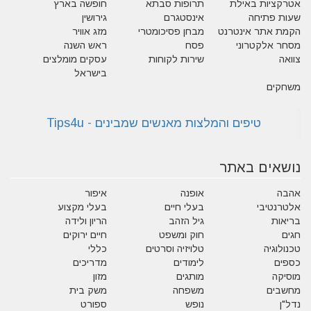
אטרקציות באילת
תרופות סבתא
חופשה בארץ
שעות פתיחה
אינסטגרם
גירושין
הקמת אתר אינטרנט
מבחן פסיכומטרי
מזג אוויר
מסחר אלקטרוני
פסח
ראש השנה
צוואה
שירות לקוחות
עסקים מומלצים
בישראל
משחקים
נושאים באתר
אהבה
אופנה
איפור
אלטרנטיבי
בעלי חיים
בעלי מקצוע
בריאות
גיל הזהב
הריון ולידה
חגים
חוק ומשפט
חיים ירוקים
טכנולוגיה
טלויזיה וסרטים
כללי
כספים
לימודים
מדריכים
מוסיקה
מותגים
מזון
מחשבים
משפחה
משק בית
נדל"ן
נופש
ספורט