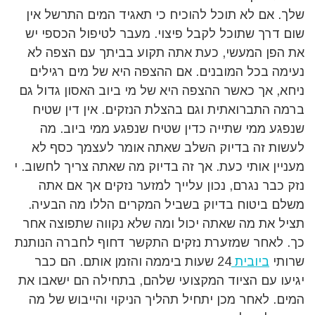
שלך. אם לא תוכל להוכיח כי תאגיד המים התרשל אין
שום דרך שתוכל לקבל פיצוי. מעבר לטיפול הכספי יש
את הפן המעשי, כעת אתה תקוע בביתך עם הצפה לא
נעימה בכל המובנים. אם ההצפה היא של מים רגילים
ניחא, אך כאשר ההצפה היא של מי ביוב האסון גדול גם
ברמה התברואתית וגם בהצלת הנזקים. אין דין שטיח
שנפגע ממי שתייה כדין שטיח שנפגע ממי ביוב. מה
לעשות זה בדיוק השלב שאתה אומר לעצמך כסף לא
מעניין אותי כעת. אך זה בדיוק מה שאתה צריך לחשוב. י
נזק כבר נגרם, נכון עלייך למזער נזקים אך אם אתה
משלם ביטוח בדיוק בשביל המקרים הללו מה הבעיה.
תציל את מה שאתה יכול ומה שלא נקווה שתפוצה אחר
כך. לאחר שמזערת נזקים התקשר דחוף לחברה הנותנת
שרותי
ביובית
24 שעות ביממה והזמן אותם. הם כבר
יגיעו עם הציוד המקצועי שלהם, בתחילה הם ישאבו את
המים. לאחר מכן יתחיל תהליך הניקוי והייבוש של מה