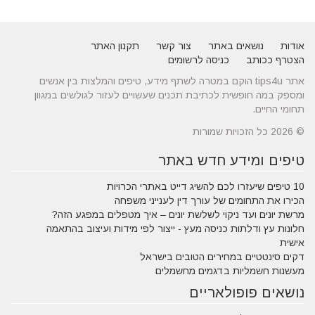
אודות
נושאים באתר
צור קשר
תקנון האתר
הצטרף ככותב
כניסה לרשומים
אתר tips4u הוקם במטרה לשתף מידע, טיפים והמלצות בין אנשים
ומספק במה חופשית לכתיבת תכנים שעשויים לעזור לגולשים במגוון
תחומי החיים.
© 2026 כל הזכויות שמורות
טיפים ומידע חדש באתר
10 טיפים שיעזרו לכם להשיג דייט באתרי הכרויות
הכירו את התחומים של עורך דין לענייני משפחה
מרשת יונים ועד ניקוי לשלשת יונים – איך מטפלים במפגע הזה?
חלונות עץ ודלתות כניסה מעץ - ייצור לפי מידות ועיצוב בהתאמה
אישית
דקים סינטטיים במחירים הטובים בישראל
מעשנות חשמליות בדגמים מחשמלים
נושאים פופולאריים