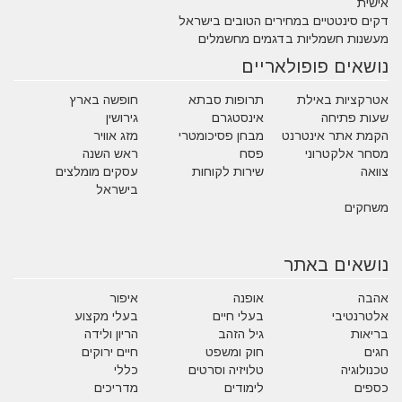
אישית
דקים סינטטיים במחירים הטובים בישראל
מעשנות חשמליות בדגמים מחשמלים
נושאים פופולאריים
אטרקציות באילת
תרופות סבתא
חופשה בארץ
שעות פתיחה
אינסטגרם
גירושין
הקמת אתר אינטרנט
מבחן פסיכומטרי
מזג אוויר
מסחר אלקטרוני
פסח
ראש השנה
צוואה
שירות לקוחות
עסקים מומלצים
בישראל
משחקים
נושאים באתר
אהבה
אופנה
איפור
אלטרנטיבי
בעלי חיים
בעלי מקצוע
בריאות
גיל הזהב
הריון ולידה
חגים
חוק ומשפט
חיים ירוקים
טכנולוגיה
טלויזיה וסרטים
כללי
כספים
לימודים
מדריכים