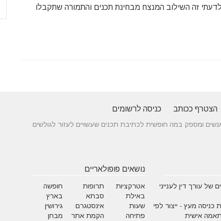
 הייתי ממליץ לשלב את סלקום tv עם Netflix – לדעתי זה השילוב המנצח מבחינת תכנים והתמורה שתקבלו
הצטרף ככותב
כניסה לרשומים
 בין אנשים ומספק במה חופשית לכתיבת תכנים שעשויים לעזור לגולשים
נושאים פופולאריים
 של עורך דין לענייני
אטרקציות
תרופות
חופשה
באילת
סבתא
בארץ
 כניסה מעץ - ייצור לפי
שעות
אינסטגרם
גירושין
תאמה אישית
פתיחה
הקמת אתר
מבחן