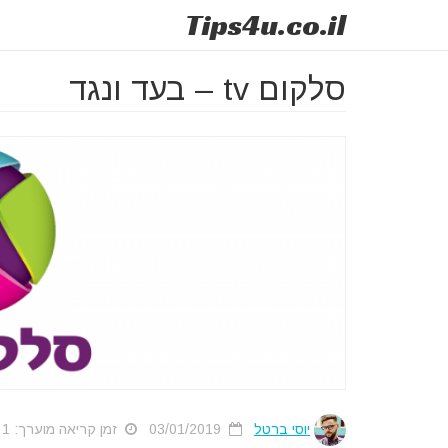
Tips
4u
.co.il
סלקום tv – בעד ונגד
יוסי ברטל
03/01/2019
זמן קריאה מוערך: 1 דק'