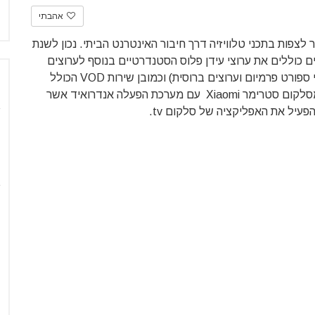
אהבתי
זיה של סלקום הושק בשנת 2014 ומאפשר לצפות בתכני טלוויזיה דרך חיבור האינטרנט הביתי. נכון לשנת
 התכנים כוללים את ערוצי עידן פלוס הסטנדרטיים בנוסף לערוצים
שסלקום מספקת – חלקם בתשלום נוסף (בעיקר ערוצי ספורט פרמיום וערוצים ברוסית) וכמובן שירות VOD הכולל
עשרות סרטים וסדרות. החל משנת 2017 ניתן לשכור מסלקום סטרימר Xiaomi עם מערכת הפעלה אנדרואיד אשר
הפעיל את האפליקציה של סלקום tv.