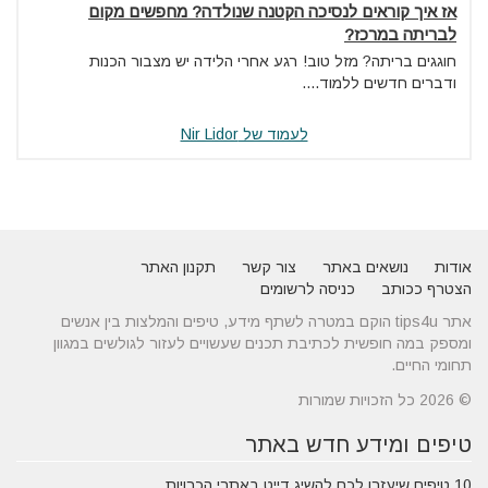
אז איך קוראים לנסיכה הקטנה שנולדה? מחפשים מקום
לבריתה במרכז?
חוגגים בריתה? מזל טוב! רגע אחרי הלידה יש מצבור הכנות
ודברים חדשים ללמוד....
לעמוד של Nir Lidor
אודות
נושאים באתר
צור קשר
תקנון האתר
הצטרף ככותב
כניסה לרשומים
אתר tips4u הוקם במטרה לשתף מידע, טיפים והמלצות בין אנשים
ומספק במה חופשית לכתיבת תכנים שעשויים לעזור לגולשים במגוון
תחומי החיים.
© 2026 כל הזכויות שמורות
טיפים ומידע חדש באתר
10 טיפים שיעזרו לכם להשיג דייט באתרי הכרויות