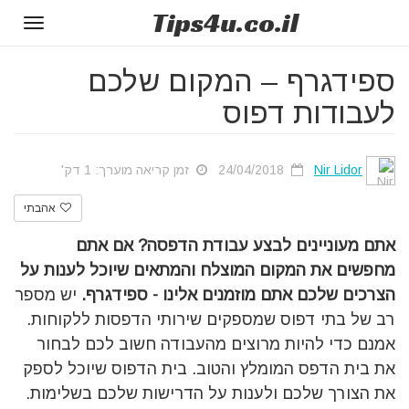
Tips
4u
.co.il
Toggle
gation
ספידגרף – המקום שלכם
לעבודות דפוס
Nir Lidor
24/04/2018
זמן קריאה מוערך: 1 דק'
אהבתי
אתם מעוניינים לבצע עבודת הדפסה? אם אתם
מחפשים את המקום המוצלח והמתאים שיוכל לענות על
הצרכים שלכם אתם מוזמנים אלינו - ספידגרף.
יש מספר
רב של בתי דפוס שמספקים שירותי הדפסות ללקוחות.
אמנם כדי להיות מרוצים מהעבודה חשוב לכם לבחור
את בית הדפס המומלץ והטוב. בית הדפוס שיוכל לספק
את הצורך שלכם ולענות על הדרישות שלכם בשלימות.