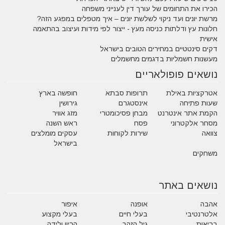
הכירו את התחומים של עורך דין לענייני משפחה
מרשת יונים ועד ניקוי לשלשת יונים – איך מטפלים במפגע הזה?
חלונות עץ ודלתות כניסה מעץ - ייצור לפי מידות ועיצוב בהתאמה
אישית
דקים סינטטיים במחירים הטובים בישראל
מעשנות חשמליות בדגמים מחשמלים
נושאים פופולאריים
אטרקציות באילת
תרופות סבתא
חופשה בארץ
שעות פתיחה
אינסטגרם
גירושין
הקמת אתר אינטרנט
מבחן פסיכומטרי
מזג אוויר
מסחר אלקטרוני
פסח
ראש השנה
צוואה
שירות לקוחות
עסקים מומלצים
בישראל
משחקים
נושאים באתר
אהבה
אופנה
איפור
אלטרנטיבי
בעלי חיים
בעלי מקצוע
בריאות
גיל הזהב
הריון ולידה