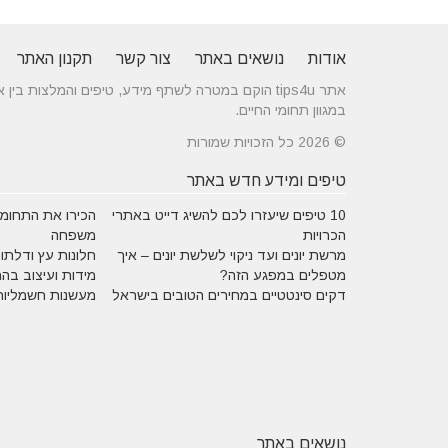
אודות
נושאים באתר
צור קשר
תקנון האתר
אתר tips4u הוקם במטרה לשתף מידע, טיפים והמלצות
במגוון תחומי החיים.
© 2026 כל הזכויות שמורות
טיפים ומידע חדש באתר
10 טיפים שיעזרו לכם להשיג דייט באתרי
הכירו את התחומים
הכרויות
משפחה
מרשת יונים ועד ניקוי לשלשת יונים – איך
חלונות עץ ודלתות
מטפלים במפגע הזה?
מידות ועיצוב בה
דקים סינטטיים במחירים הטובים בישראל
מעשנות חשמליות
נושאים באתר