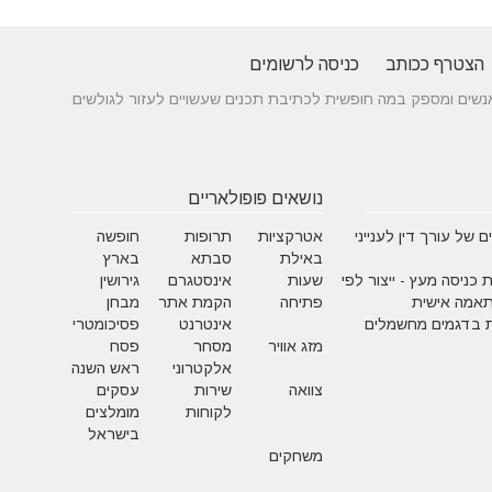
הצטרף ככותב
כניסה לרשומים
 בין אנשים ומספק במה חופשית לכתיבת תכנים שעשויים לעזור לגולשים
נושאים פופולאריים
 של עורך דין לענייני
אטרקציות
תרופות
חופשה
באילת
סבתא
בארץ
 כניסה מעץ - ייצור לפי
שעות
אינסטגרם
גירושין
תאמה אישית
פתיחה
הקמת אתר
מבחן
 בדגמים מחשמלים
אינטרנט
פסיכומטרי
מזג אוויר
מסחר
פסח
אלקטרוני
ראש השנה
צוואה
שירות
עסקים
לקוחות
מומלצים
בישראל
משחקים