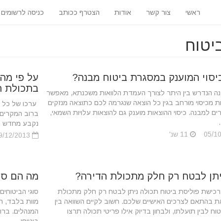
ראשי
צור קשר
אודות
הצטרף ככותב
כניסה לרשומים
יטוח
יסוי המוענק במסגרת ביטוח מבנה?
על פי מה 
בתכולת ה
נה הנדרש בין היתר לצורך העמדת הלוואות משכנתא, מאפשר
ת מכיסוי מורחב בגין כל הוצאה שנגרמה לכם כתוצאה מנזקים
ערכו של כל מ
ים למבנה. כיסוי ההוצאות מוענק גם להוצאות עלויות השמאי,
ברוב המקרים,
נקבע מחדש ב
11 שנ'
09/12/2013
תן לבטח רק חלק מתכולת הדירה?
מה הם סו
כישת פוליסת ביטוח תכולה ניתן לבטח רק חלק מתכולת
סוגי הביטוחים
ת בהתאם לצרכים האישיים שלכם. חשוב לקיים השוואה בין
וח לבין תועלתו, ולבחון בדיוק אילו פריטי תכולה תרצו
המנהלים. ברוב