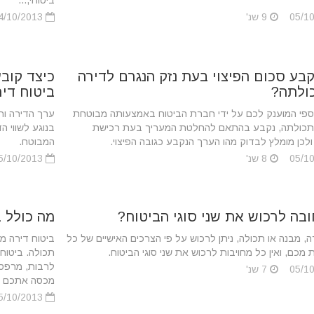
ביטוחי,...
9 שנ'
14/10/2013
קבע סכום הפיצוי בעת נזק הנגרם לדירה
כיצד קובע
ולתה?
ביטוח די
כספי המוענק לכם על ידי חברת הביטוח באמצעותה מבוטחת
ערך הדירה ו
תכולתה, נקבע בהתאם להחלטת המעריך בעת רכישת
בנוגע לשווי ה
ולכן מומלץ לבדוק מהו הערך הנקבע כגובה הפיצוי.
המבוטח.
8 שנ'
05/10/2013
בה לרכוש את שני סוגי הביטוח?
מה כולל ב
ה, מבנה או תכולה, ניתן לרכוש על פי הצרכים האישיים של כל
ביטוח דירה מו
מכם, ואין כל מחויבות לרכוש את שני סוגי הביטוח.
תכולה. ביטוח 
לרבות, מרפסו
7 שנ'
מכסה אתכם מפ
05/10/2013