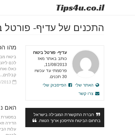
Tips
4u
.co.il
התכנים של עדיף- פורטל ב
מהו הכ
עדיף- פורטל ביטוח
ביטוח מב
כותב באתר מאז
לכם ליהנו
11/08/2013,
כאלו ואחר
פרסמתי עד עכשיו
קבלנים,...
30 תכנים.
05/10/2013
האתר שלי
הפייסבוק שלי
צרו קשר
האם ני
חברת התקשורת המובילה בישראל
במסגרת ר
בתחום הביטוח והחיסכון ארוך הטווח.
הדירה וזא
עלות הביט