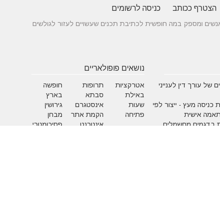
הצטרף ככותב
כניסה לרשומים
 בין אנשים ומספק במה חופשית לכתיבת תכנים שעשויים לעזור לגולשים
נושאים פופולאריים
 של עורך דין לענייני
אטרקציות
תרופות
חופשה
באילת
סבתא
בארץ
 כניסה מעץ - ייצור לפי
שעות
אינסטגרם
גירושין
תאמה אישית
פתיחה
הקמת אתר
מבחן
 בדגמים מחשמלים
אינטרנט
פסיכומטרי
מזג אוויר
מסחר
פסח
אלקטרוני
ראש השנה
צוואה
שירות
עסקים
לקוחות
מומלצים
בישראל
משחקים
איפור
אלטרנטיבי
בעלי ח