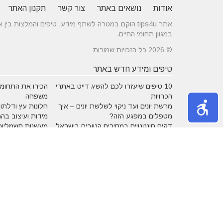
אודות
נושאים באתר
צור קשר
תקנון האתר
אתר tips4u הוקם במטרה לשתף מידע, טיפים והמלצות
במגוון תחומי החיים.
© 2026 כל הזכויות שמורות
טיפים ומידע חדש באתר
10 טיפים שיעזרו לכם להשיג דייט באתרי
הכירו את התחומים
הכרויות
משפחה
מרשת יונים ועד ניקוי לשלשת יונים – איך
חלונות עץ ודלתות
מטפלים במפגע הזה?
מידות ועיצוב בה
דקים סינטטיים במחירים הטובים בישראל
מעשנות חשמליות
נושאים באתר
אהבה
אופנה