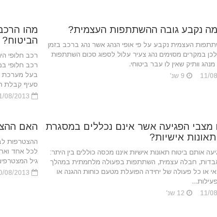
מה נקבע גובה ההשתתפות העצמית?
מהו הרכב 
הביטוח?
תתפות העצמית נקבע על פי אופי הנהג אשר נהג ברכב בזמן
לכן במקרים מסוימים נהג צעיר עלול לספוג סכום השתתפות
רכב חלופי הי
מנהג וותיק שאין לו עבר ביטוחי.
בעל מערכת הי
9 שנ'
סעיף קבלת רכ
11/08/2013
מצבי הפגיעה אשר אינם נכללים במסגרת
האם ההצט
תאונות אישיות?
ההצטרפות לביט
לכל אחד ואחת
עה אותם ביטוח תאונות אישיות איננו מכסה כוללים בין היתר:
גיל המצטרפים ל
תאבדות, חבלה עצמית, השתתפות בפעולה מלחמתית במהלך
י או כל פעולה של יחידה הפועלת מטעם כוחות ההגנה או
30/08/2013
עילות...
12 שנ'