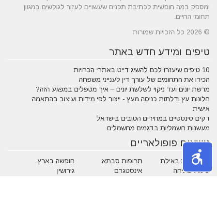
ומספק במה חופשית לכתיבת תכנים שעשויים לעזור לגולשים במגוון
תחומי החיים.
© 2026 כל הזכויות שמורות
טיפים ומידע חדש באתר
10 טיפים שיעזרו לכם להשיג דייט באתרי הכרויות
הכירו את התחומים של עורך דין לענייני משפחה
מרשת יונים ועד ניקוי לשלשת יונים – איך מטפלים במפגע הזה?
חלונות עץ ודלתות כניסה מעץ - ייצור לפי מידות ועיצוב בהתאמה
אישית
דקים סינטטיים במחירים הטובים בישראל
מעשנות חשמליות בדגמים מחשמלים
נושאים פופולאריים
אטרקציות באילת
תרופות סבתא
חופשה בארץ
שעות פתיחה
אינסטגרם
גירושין
הקמת אתר אינטרנט
מבחן פסיכומטרי
מזג אוויר
מסחר אלקטרוני
פסח
ראש השנה
צוואה
שירות לקוחות
עסקים מומלצים
בישראל