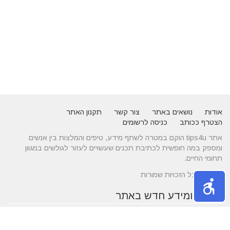
אודות
נושאים באתר
צור קשר
תקנון האתר
הצטרף ככותב
כניסה לרשומים
אתר tips4u הוקם במטרה לשתף מידע, טיפים והמלצות בין אנשים
ומספק במה חופשית לכתיבת תכנים שעשויים לעזור לגולשים במגוון
תחומי החיים.
© 2026 כל הזכויות שמורות
טיפים ומידע חדש באתר
10 טיפים שיעזרו לכם להשיג דייט באתרי הכרויות
הכירו את התחומים של עורך דין לענייני משפחה