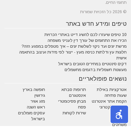
תחומי החיים.
© 2026 כל הזכויות שמורות
טיפים ומידע חדש באתר
10 טיפים שיעזרו לכם להשיג דייט באתרי הכרויות
הכירו את התחומים של עורך דין לענייני משפחה
מרשת יונים ועד ניקוי לשלשת יונים – איך מטפלים במפגע הזה?
חלונות עץ ודלתות כניסה מעץ - ייצור לפי מידות ועיצוב בהתאמה
אישית
דקים סינטטיים במחירים הטובים בישראל
מעשנות חשמליות בדגמים מחשמלים
נושאים פופולאריים
אטרקציות באילת
תרופות סבתא
חופשה בארץ
שעות פתיחה
אינסטגרם
גירושין
הקמת אתר אינטרנט
מבחן פסיכומטרי
מזג אוויר
מסחר אלקטרוני
פסח
ראש השנה
צוואה
שירות לקוחות
עסקים מומלצים
בישראל
משחקים