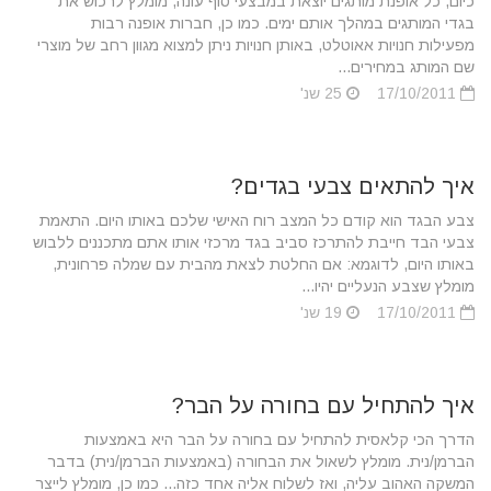
כיום, כל אופנת מותגים יוצאת במבצעי סוף עונה, מומלץ לרכוש את
בגדי המותגים במהלך אותם ימים. כמו כן, חברות אופנה רבות
מפעילות חנויות אאוטלט, באותן חנויות ניתן למצוא מגוון רחב של מוצרי
שם המותג במחירים...
17/10/2011
25 שנ'
איך להתאים צבעי בגדים?
צבע הבגד הוא קודם כל המצב רוח האישי שלכם באותו היום. התאמת
צבעי הבד חייבת להתרכז סביב בגד מרכזי אותו אתם מתכננים ללבוש
באותו היום, לדוגמא: אם החלטת לצאת מהבית עם שמלה פרחונית,
מומלץ שצבע הנעליים יהיו...
17/10/2011
19 שנ'
איך להתחיל עם בחורה על הבר?
הדרך הכי קלאסית להתחיל עם בחורה על הבר היא באמצעות
הברמן/נית. מומלץ לשאול את הבחורה (באמצעות הברמן/נית) בדבר
המשקה האהוב עליה, ואז לשלוח אליה אחד כזה... כמו כן, מומלץ לייצר