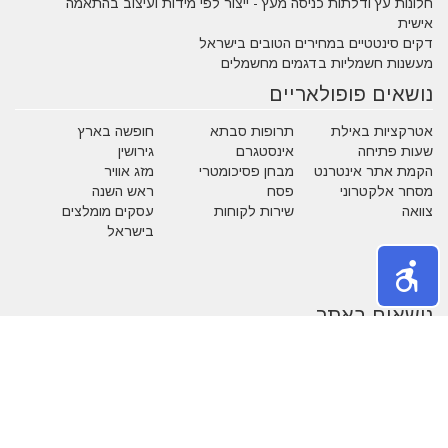
חלונות עץ ודלתות כניסה מעץ - ייצור לפי מידות ועיצוב בהתאמה
אישית
דקים סינטטיים במחירים הטובים בישראל
מעשנות חשמליות בדגמים מחשמלים
נושאים פופולאריים
אטרקציות באילת
תרופות סבתא
חופשה בארץ
שעות פתיחה
אינסטגרם
גירושין
הקמת אתר אינטרנט
מבחן פסיכומטרי
מזג אוויר
מסחר אלקטרוני
פסח
ראש השנה
צוואה
שירות לקוחות
עסקים מומלצים
בישראל
משחקים
נושאים באתר
אהבה
אופנה
איפור
אלטרנטיבי
בעלי חיים
בעלי מקצוע
בריאות
גיל הזהב
הריון ולידה
חגים
חוק ומשפט
חיים ירוקים
טכנולוגיה
טלויזיה וסרטים
כללי