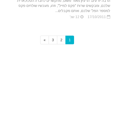
הרבה יודעים. הרעיון מאוד פשוט, מתקשרים לחברה הסלולארית
שלכם, ומבקשים שרות "פקס למייל", וזהו, מעכשיו שולחים פקס
למספר הפל' שלכם, ואתם מקבלים...
17/10/2011
12 שנ'
»
3
2
1