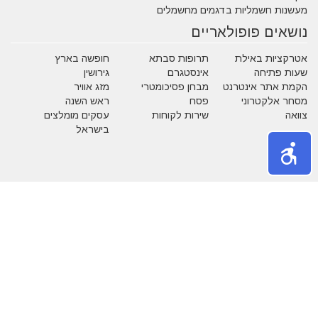
מעשנות חשמליות בדגמים מחשמלים
נושאים פופולאריים
אטרקציות באילת
תרופות סבתא
חופשה בארץ
שעות פתיחה
אינסטגרם
גירושין
הקמת אתר אינטרנט
מבחן פסיכומטרי
מזג אוויר
מסחר אלקטרוני
פסח
ראש השנה
צוואה
שירות לקוחות
עסקים מומלצים
בישראל
משחקים
נושאים באתר
אהבה
אופנה
איפור
אלטרנטיבי
בעלי חיים
בעלי מקצוע
בריאות
גיל הזהב
הריון ולידה
חגים
חוק ומשפט
חיים ירוקים
טכנולוגיה
טלויזיה וסרטים
כללי
כספים
לימודים
מדריכים
מוסיקה
מותגים
מזון
מחשבים
משפחה
משק בית