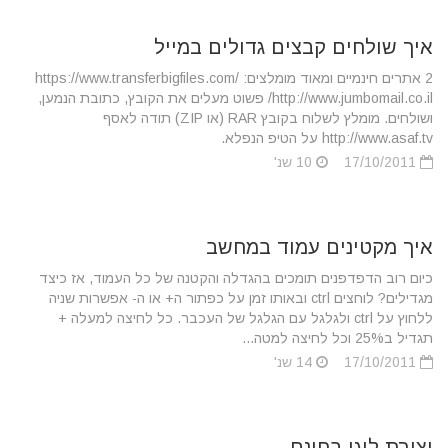
איך שולחים קבצים גדולים במייל
2 אתרים חינמיים ומאוד מומלצים: https://www.transferbigfiles.com/
http://www.jumbomail.co.il/ פשוט מעלים את הקובץ, כתובת הנמען,
ושולחים. מומלץ לשלוח בקובץ RAR (או ZIP) תודה לאסף
http://www.asaf.tv על הטיפ הנפלא.
17/10/2011
10 שנ'
איך מקטינים עמוד במחשב
כיום רוב הדפדפנים תומכים בהגדלה והקטנה של כל העמוד, אז כיצד
מגדילים? לוחצים ctrl ובאותו זמן על כפתור ה+ או ה- אפשרות שניה
ללחוץ על ctrl ולגלגל עם הגלגל של העכבר. כל לחיצה למעלה +
תגדיל ב25% וכל לחיצה למטה...
17/10/2011
14 שנ'
יצירת לוגו בחינם