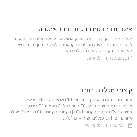
אילו חברים סירבו לחברות בפייסבוק
גוגל הוציאו תוסף מיוחד לפייסבוק המאפשר לראות איזה חברים סרבו
לבקשת חברות, ואיזה חברים מחקו אתכם לגמרי. תוסף זה הינו של
גוגל ועובד רק דרך גוגל כרום לחץ כאן
17/10/2011
8 שנ'
קיצורי מקלדת בוורד
עמוד חדש באותו הקובץ: Ctrl+enter שמירה: ctrl+s חיפוש
מילים: ctrl+f בחירת קטע: F8 בחר הכל: 3 פעמים F8 ביטול
בחירה: Esc הגדלת טקסט: Ctrl+] הקטנת טקסט: Ctrl+[ ביטול פעולה
אחרונה: Ctrl+z סמלים: ש"ח = ₪ (C)...
17/10/2011
16 שנ'