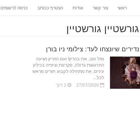
ראשי
צור קשר
אודות
הצטרף ככותב
כניסה לרשומים
ורשטיין גורשטיין
דירים שיונצחו לעד: צילומי ניו בורן
מזל טוב, את בהריון! ועם ההריון מגיעה
התרגשות גדולה, סקרנות וציפייה בכיליון
עיניים. את מתחילה לקבוע תורים מראש
לכל...
27/07/2020
2 דק'