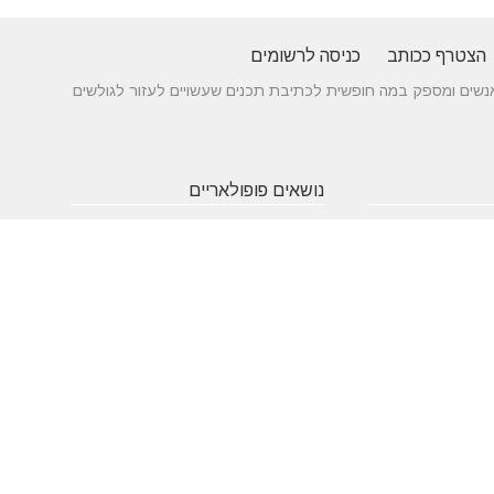
הצטרף ככותב
כניסה לרשומים
 בין אנשים ומספק במה חופשית לכתיבת תכנים שעשויים לעזור לגולשים
נושאים פופולאריים
 של עורך דין לענייני
אטרקציות
תרופות
חופשה
באילת
סבתא
בארץ
 כניסה מעץ - ייצור לפי
שעות
אינסטגרם
גירושין
תאמה אישית
פתיחה
הקמת אתר
מבחן
 בדגמים מחשמלים
אינטרנט
פסיכומטרי
מזג אוויר
מסחר
פסח
אלקטרוני
ראש השנה
צוואה
שירות
עסקים
לקוחות
מומלצים
בישראל
משחקים