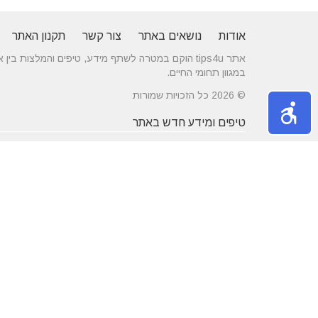
אודות
נושאים באתר
צור קשר
תקנון האתר
אתר tips4u הוקם במטרה לשתף מידע, טיפים והמלצות
במגוון תחומי החיים.
© 2026 כל הזכויות שמורות
טיפים ומידע חדש באתר
10 טיפים שיעזרו לכם להשיג דייט באתרי
הכירו את התחומים
הכרויות
משפחה
מרשת יונים ועד ניקוי לשלשת יונים – איך
חלונות עץ ודלתות
מטפלים במפגע הזה?
מידות ועיצוב בה
דקים סינטטיים במחירים הטובים בישראל
מעשנות חשמליות
נושאים באתר