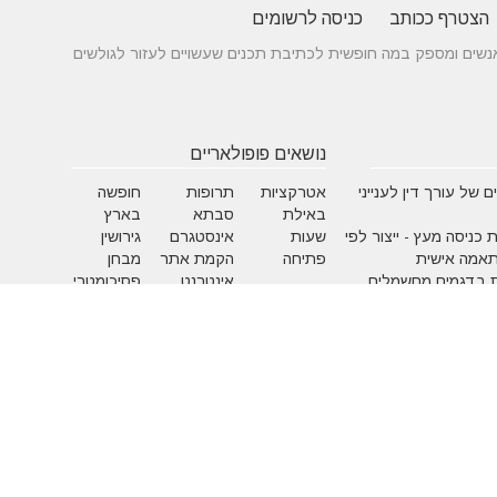
הצטרף ככותב
כניסה לרשומים
 בין אנשים ומספק במה חופשית לכתיבת תכנים שעשויים לעזור לגולשים
נושאים פופולאריים
 של עורך דין לענייני
אטרקציות
תרופות
חופשה
באילת
סבתא
בארץ
 כניסה מעץ - ייצור לפי
שעות
אינסטגרם
גירושין
תאמה אישית
פתיחה
הקמת אתר
מבחן
 בדגמים מחשמלים
אינטרנט
פסיכומטרי
מזג אוויר
מסחר
פסח
אלקטרוני
ראש השנה
צוואה
שירות
עסקים
לקוחות
מומלצים
בישראל
משחקים
איפור
אלטרנטיבי
בעלי ח