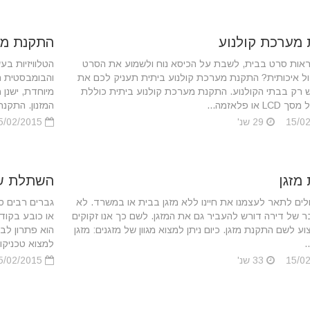
מערכת קולנוע
התקנת מסכי LCD 
ראות סרט בבית, לשבת על הכיסא נוח ולשמוע את הסרט
הטלוויזיות בע
ול איכותית? התקנת מערכת קולנוע ביתית תעניק לכם את
והבומבסטית הי
ש רק בבתי הקולנוע. התקנת מערכת קולנוע ביתית כוללת
או פלאזמה...
המזנון. התקנת LCD – מגוון.
29 שנ'
15/02/2015
מזגן
השתלת ש
ולים לתאר לעצמנו את חיינו ללא מזגן בבית או במשרד. לא
גברים רבים ס
 של דירה דורש להעביר גם את המזגן. לשם כך אנו זקוקים
או כובע בקוד
ע לשם התקנת מזגן. כיום ניתן למצוא מגוון של מזגנים: מזגן
הוא פתרון לב
.
למצוא טכניקות
33 שנ'
15/02/2015