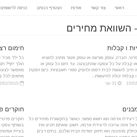
ראשי
צור קשר
אודות
הצטרף ככותב
כניסה לרשומים
ות ו קבלות
חימום רצ
טי, חברה, עוסק מורשה או עוסק פטור מחויב להוציא
כל ילד מכיר
או קבלה על כל עסקה שהתבצעה. עד היום כל עסק או
הולך יחף? תנע
 חייב להגשת לבית דפוס ולהפיק ספרי חשבוניות. כיום הפקת
מאפשר לצעוד 
ו קבלות יכולה להיעשות...
מתאים לכל בית
31 שנ'
15/02/2015
מבנים
חוקרים פ
רעידת אדמה הוא חשש ממשי, כאשר בתקשורת מזהירים כל
חוקרים פרטיי
אל אינה ערוכה לרעידת אדמה, חשוב שאתם תכינו את
בשותף עסקי. 
חלק מההכנה הוא חיזוק יסודות הבית שלכם. בתים רבים
בעיית אמינות