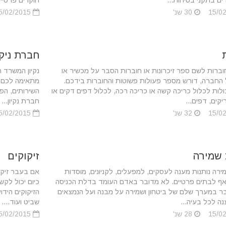
ים בתקני בטיחות...
חוקרים פרטיים
30 שנ'
15/02/2015
חברת ניקי
ברות לשם ספר זיכרונות או חוברות הסבר על מכשיר או
נקיון המשרד ח
 החברה, דורש מספר פעולות פשוטות והחוברות בידכם.
מתאימה לכם א
ולות לכלול כריכה קשה או כריכה רכה, לכלול דפים דקים או
השירותים, הפח
קים, דפים...
חברת נקיון...
32 שנ'
15/02/2015
 שמירה
זיקוקים
רה נותנות מענה לעסקים, למפעלים, לקניונים, מוסדות
אם בעבר זיקוק
 ואף לבתים פרטיים. לא מדובר באדם העומד בדלת הכניסה
כיום יכול לקש
ר במערך שלם של ביטחון ושמירה על מבנה ועל הנמצאים
הזיקוקים הידו
נה לכל בעיה...
שביט ועוד....
28 שנ'
15/02/2015