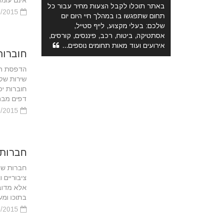
אינם עומד
באתר תוכלו לקבל הצעות מחיר עבור כל
15/02/2015
תחום שתפגשו בו במהלך חיי היום יום
שלכם: בעלי מקצוע, לייף סטייל,
אסתטיקה, ביטוח, רכב, פיננסים, קורסים,
אירועים ועוד מאות תחומים נוספים...
חוברות
הדפסת חו
שירות של
חוברות יכ
דפים מברי
15/02/2015
חברות
חברות שמי
ציבוריים
אלא מדוב
בתוכו ומע
15/02/2015