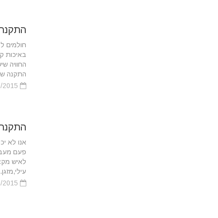
התקנת 
חולמים ל
באיכות ק
החוויה שי
התקנה של מסך LCD 
15/02/2015
התקנת 
אנו לא יכ
פעם מעבר
לאיש מקצו
עילי,מזגן..
15/02/2015