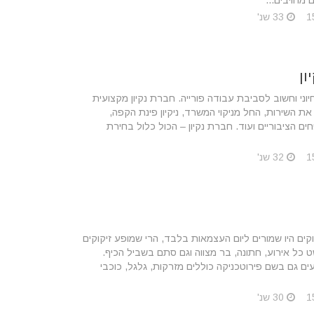
 מחויבים...
33 שנ'
ון
יוני וחשוב לסביבת עבודה פורייה. חברת נקיון מקצועית
ת השירות, החל מניקוי המשרד, ניקיון פינת הקפה,
ים הציבוריים ועוד. חברת נקיון – הכול כלול בחירת
32 שנ'
ים היו שמורים ליום העצמאות בלבד, הרי שמופע זיקוקים
ט כל אירוע, חתונה, בר מצווה וגם סתם בשביל הכיף.
עים גם בשם פירוטכניקה כוללים מזרקות, גלגל, כוכבי
30 שנ'