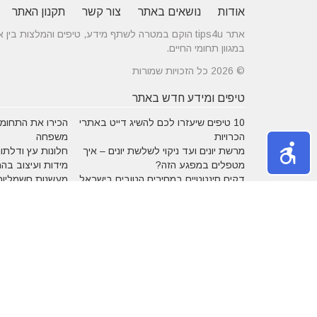
אודות
נושאים באתר
צור קשר
תקנון האתר
אתר tips4u הוקם במטרה לשתף מידע, טיפים והמלצות
במגוון תחומי החיים.
© 2026 כל הזכויות שמורות
טיפים ומידע חדש באתר
10 טיפים שיעזרו לכם להשיג דייט באתרי
הכירו את התחומים
הכרויות
משפחה
מרשת יונים ועד ניקוי לשלשת יונים – איך
חלונות עץ ודלתות
מטפלים במפגע הזה?
מידות ועיצוב בה
דקים סינטטיים במחירים הטובים בישראל
מעשנות חשמליות
נושאים באתר
אהבה
אופנה