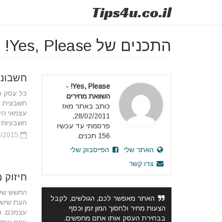
Tips
4u
.co.il
התכנים של Yes, Please! - השוואת מחירים
חשבוני
Yes, Please! -
כל עסק פר
השוואת מחירים
חשבונית 
כותב באתר מאז
עצמאי היה
28/02/2011,
חשבוניות 
פרסמתי עד עכשיו
15/02/2015
156 תכנים.
האתר שלי
הפייסבוק שלי
צרו קשר
חיזוק 
החשש של 
האתר מאפשר לכם, הגולשים, לקבל
העת שישר
הצעות מחיר ולחסוך המון זמן וכסף
עצמכם. וכ
בבחירת העסק אותו אתם מחפשים.