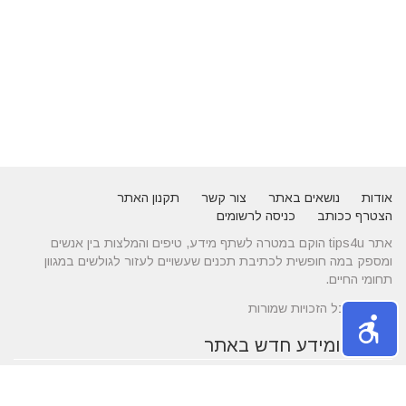
אודות
נושאים באתר
צור קשר
תקנון האתר
הצטרף ככותב
כניסה לרשומים
אתר tips4u הוקם במטרה לשתף מידע, טיפים והמלצות בין אנשים
ומספק במה חופשית לכתיבת תכנים שעשויים לעזור לגולשים במגוון
תחומי החיים.
© 2026 כל הזכויות שמורות
טיפים ומידע חדש באתר
10 טיפים שיעזרו לכם להשיג דייט באתרי הכרויות
הכירו את התחומים של עורך דין לענייני משפחה