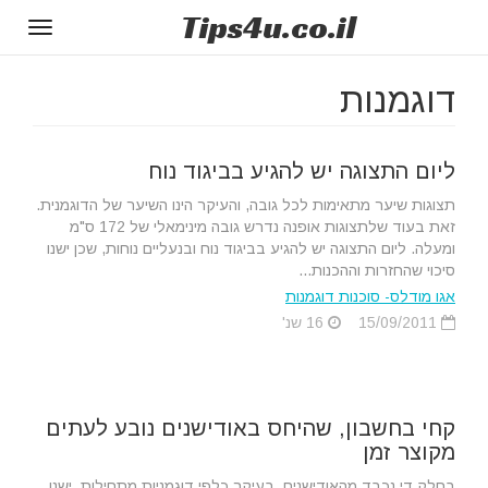
Tips
4u
.co.il
Toggle
gation
דוגמנות
ליום התצוגה יש להגיע בביגוד נוח
תצוגות שיער מתאימות לכל גובה, והעיקר הינו השיער של הדוגמנית.
זאת בעוד שלתצוגות אופנה נדרש גובה מינימאלי של 172 ס"מ
ומעלה. ליום התצוגה יש להגיע בביגוד נוח ובנעליים נוחות, שכן ישנו
סיכוי שהחזרות וההכנות...
אגו מודלס- סוכנות דוגמנות
15/09/2011
16 שנ'
קחי בחשבון, שהיחס באודישנים נובע לעתים
מקוצר זמן
בחלק די נכבד מהאודישנים, בעיקר כלפי דוגמניות מתחילות, ישנו