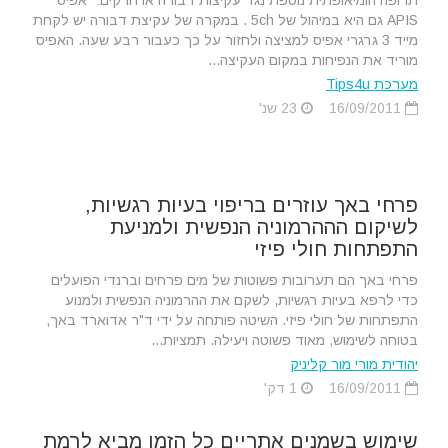
תרופה הומיאופתית נוספת נגד עקיצות דבורה או חרקים: "אפיס"
APIS גם היא במיהול של 5ch . במקרה של עקיצת דבורה יש לקחת
מייד 3 גרגרי אפיס למציצה ולחזור על כך כעבור רבע שעה. האפיס
מוריד את הנפיחות במקום העקיצה...
מערכת Tips4u
16/09/2011
23 שנ'
פרחי באך עוזרים בריפוי בעיות רגשיות,
לשיקום הההרמוניה הנפשית ולמניעת
התפתחות חולי פיזי
פרחי באך הם תערובות פשוטות של מים פרחים וברנדי הפועלים
כדי לרפא בעיות רגשיות, לשקם את ההרמוניה הנפשית ולמנוע
התפתחות של חולי פיזי. השיטה פותחה על ידי ד"ר אדוארד באך,
בטוחה לשימוש, מאוד פשוטה ויעילה. תמציות...
יהודית מורי מור קליניק
16/09/2011
1 דק'
שימוש בשמנים אתריים כל הזמן מביא לרמת