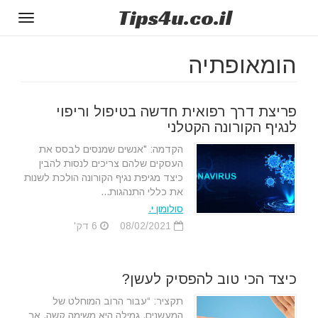
Tips
4u
.co.il
Toggle
gation
הומאופתיה
פריצת דרך רפואית חדשה בטיפול וריפוי
לנגיף הקורונה הקטלני
הקדמה: "אנשים שמנסים לבסס את
העסקים שלהם צריכים לנסות להבין
כיצד מגיפת נגיף הקורונה הולכת לשנות
את כללי התנהגות...
סולומון י.
08/02/2021
6 דק'
כיצד הכי טוב להפסיק לעשן?
תקציר: “עבור הרוב המוחלט של
המעשנים, גמילה היא משימה קשה, אך