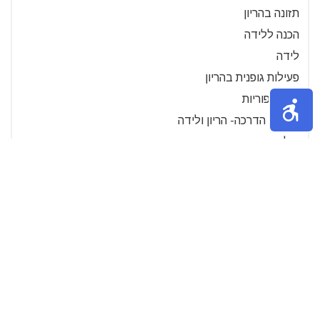
תזונה בהריון
הכנה ללידה
לידה
פעילות גופנית בהריון
בעיות פוריות
סרטוני הדרכה- הריון ולידה
צילומי הריון
עיסוי תינוקות
דיאטה אחרי לידה
שינה אצל תינוקות
טיפול בתופעות הריון
רפואה טבעית בהריון
סימני הריון
שמות לתינוק
בגדי הריון