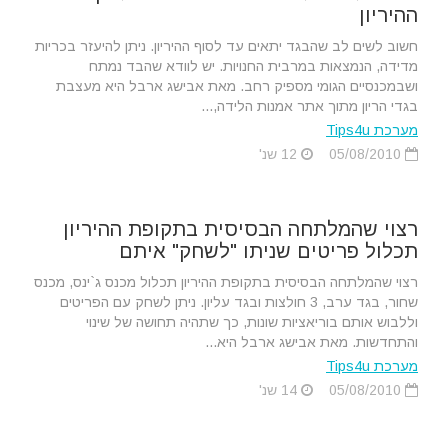
ההיריון
חשוב לשים לב שהבגד יתאים עד לסוף ההיריון. ניתן להיעזר בכריות
מדידה, הנמצאות במרבית החנויות. יש לוודא שהבד נמתח
ושבמכנסיים הגומי מספיק רחב. מאת אבישג ארבל היא מעצבת
בגדי הריון מתוך אתר אמנות הלידה,...
מערכת Tips4u
05/08/2010
12 שנ'
רצוי שהמלתחה הבסיסית בתקופת ההיריון
תכלול פריטים שניתו "לשחק" איתם
רצוי שהמלתחה הבסיסית בתקופת ההיריון תכלול מכנס ג`ינס, מכנס
שחור, בגד ערב, 3 חולצות ובגד עליון. ניתן לשחק עם הפריטים
וללבוש אותם בוריאציות שונות, כך שתהיה תחושה של שינוי
והתחדשות. מאת אבישג ארבל היא...
מערכת Tips4u
05/08/2010
14 שנ'