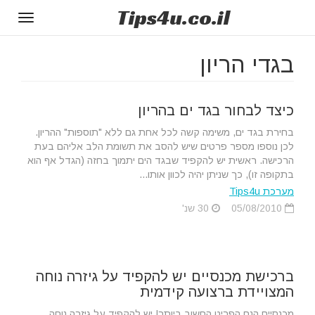
Tips
4u
.co.il
Toggle
gation
בגדי הריון
כיצד לבחור בגד ים בהריון
בחירת בגד ים, משימה קשה לכל אחת גם ללא "תוספות" ההריון.
לכן נוספו מספר פרטים שיש להסב את תשומת הלב אליהם בעת
הרכישה. ראשית יש להקפיד שבגד הים יתמוך בחזה (הגדל אף הוא
בתקופה זו), כך שניתן יהיה לכוון אותו...
מערכת Tips4u
05/08/2010
30 שנ'
ברכישת מכנסיים יש להקפיד על גיזרה נוחה
המצויידת ברצועה קידמית
מכנסיים הנם הפריט החשוב ביותר! יש להקפיד על גיזרה נוחה