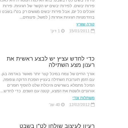
פירות יבשים לט"ו בשבט. בחג האילנות המסורת היא לאכו
פירות יבשים. לפירות יבשים יש הקשר של חגיגיות. פירות
אוכלים כל יום, אבל פירות יבשים מוגשים רק בט"ו בשבט א
בהזדמנויות חגיגיות אחרות ( למשל, פיצוחים...
קורה שוורץ
15/01/2011
1 דק'
כדי לחדש עציץ יש לבצע ראשית את
רענון מצע השתילה
אורך החיים של צמח במיכל קצר יותר מאשר באדמה בגן.
עם הזמן תערובת השתילה בעציץ הופכת הדוקה וצפופה,
המיכל מתמלא בשורשים והיכולת שלנו להוסיף חומרים
אורגניים ולשנות את המצע, קטנה עם השנים. כדי לחדש...
משתלות וונדי
12/02/2012
40 שנ'
רעיון לעיצוב שולחן לט"ו בשבט