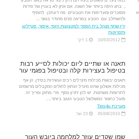
ל
כמה צעדים פשוטים בעזרתם ניתן ליצור מראה בגווני הטבע
, בחג היפה ביותר של השנה. אם אתן לא בעניין של פירות
ו
מסוכרים ומעדיפות את הטבעיים מה דעתכן להוסיף
ולהשתלב עם הטבע במראה פנים מהודר בגווני ...
ירין שחף מנהל בית הספר למקצועות היופי: איפור, סטיילינג
ותסרוקות
10/03/2012
1 דק'
תאנה או שתיים ליום יכולות לסייע רבות
בטיפול בעצירות קלה ובטיפול בפגמי עור
תאנים יבשות מכילות מינרלים רבים ועשירות בסידן. הן אף
מכילות אשלגן שהינו מינרל הנחוץ לחולים המקבלים מרשמים
לתרופות משתנות. יש להן יתרון נוסף: פרי מתוק ופריך זה
פועל כחומר המשלשל הטבעי הטוב ביותר....
מערכת Tips4u
05/08/2010
23 שנ'
שמן שקדים עוזר למלחמה ביובש העור