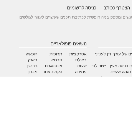
הצטרף ככותב
כניסה לרשומים
 בין אנשים ומספק במה חופשית לכתיבת תכנים שעשויים לעזור לגולשים
נושאים פופולאריים
 של עורך דין לענייני
אטרקציות
תרופות
חופשה
באילת
סבתא
בארץ
 כניסה מעץ - ייצור לפי
שעות
אינסטגרם
גירושין
תאמה אישית
פתיחה
הקמת אתר
מבחן
 בדגמים מחשמלים
אינטרנט
פסיכומטרי
מזג אוויר
מסחר
פסח
אלקטרוני
ראש השנה
צוואה
שירות
עסקים
לקוחות
מומלצים
בישראל
משחקים
איפור
אלטרנטיבי
בעלי ח