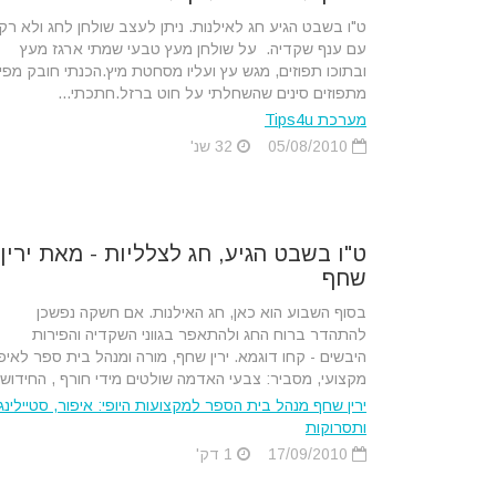
ט"ו בשבט הגיע חג לאילנות. ניתן לעצב שולחן לחג ולא רק
עם ענף שקדיה. על שולחן מעץ טבעי שמתי ארגז מעץ
ובתוכו תפוזים, מגש עץ ועליו מסחטת מיץ.הכנתי חובק מפי
מתפוזים סינים שהשחלתי על חוט ברזל.חתכתי...
מערכת Tips4u
05/08/2010
32 שנ'
ט"ו בשבט הגיע, חג לצלליות - מאת ירין
שחף
בסוף השבוע הוא כאן, חג האילנות. אם חשקה נפשכן
להתהדר ברוח החג ולהתאפר בגווני השקדיה והפירות
היבשים - קחו דוגמא. ירין שחף, מורה ומנהל בית ספר לאיפ
מקצועי, מסביר: צבעי האדמה שולטים מידי חורף , החידוש..
ירין שחף מנהל בית הספר למקצועות היופי: איפור, סטיילינג
ותסרוקות
17/09/2010
1 דק'