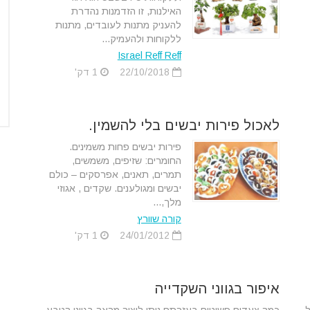
האילנות, זו הזדמנות נהדרת
להעניק מתנות לעובדים, מתנות
ללקוחות ולהעמיק...
Israel Reff Reff
22/10/2018
1 דק'
לאכול פירות יבשים בלי להשמין.
פירות יבשים פחות משמינים.
החומרים: שזיפים, משמשים,
תמרים, תאנים, אפרסקים – כולם
יבשים ומגולענים. שקדים , אגוזי
מלך,...
קורה שוורץ
24/01/2012
1 דק'
איפור בגווני השקדייה