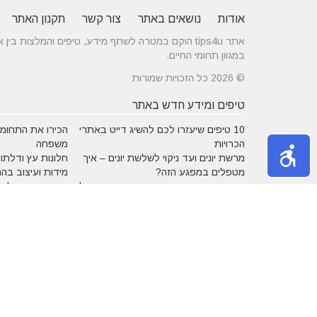
אודות
נושאים באתר
צור קשר
תקנון האתר
אתר tips4u הוקם במטרה לשתף מידע, טיפים והמלצות
במגוון תחומי החיים.
© 2026 כל הזכויות שמורות
טיפים ומידע חדש באתר
10 טיפים שיעזרו לכם להשיג דייט באתרי
הכירו את התחומים
הכרויות
משפחה
מרשת יונים ועד ניקוי לשלשת יונים – איך
חלונות עץ ודלתות
מטפלים במפגע הזה?
מידות ועיצוב בה
דקים סינטטיים במחירים הטובים בישראל
מעשנות חשמליות
נושאים באתר
אהבה
אופנה