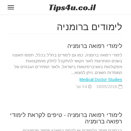
Tips
4u
.co.il
Toggle
gation
לימודים ברומניה
לימודי רפואה ברומניה
לימודי רפואה ברומניה, כמו גם לימודים בחו"ל בכלל, תפסו תאוצה
בשנים האחרונות לאור הקושי להתקבל לחלק מהמקצועות
והפקולטות באוניברסיטאות בישראל, ולאור המחירים הגבוהים של
המוסדות השונים. ניתן למצוא...
Medical Doctor Studies
18/05/2016
54 שנ'
לימודי רפואה ברומניה - טיפים לקראת לימודי
רפואה ברומניה
בבחירת מוסד הלימודים יש לקחת בחשבון מספר פרמטרים