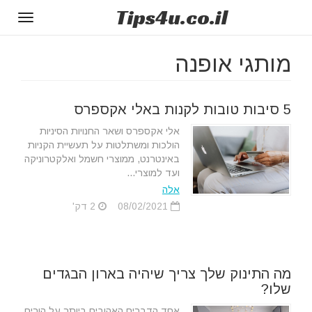
Tips
4u
.co.il
Toggle
gation
מותגי אופנה
5 סיבות טובות לקנות באלי אקספרס
אלי אקספרס ושאר החנויות הסיניות
הולכות ומשתלטות על תעשיית הקניות
באינטרנט, ממוצרי חשמל ואלקטרוניקה
ועד למוצרי...
אלה
08/02/2021
2 דק'
מה התינוק שלך צריך שיהיה בארון הבגדים
שלו?
אחד הדברים האהובים ביותר על הורים