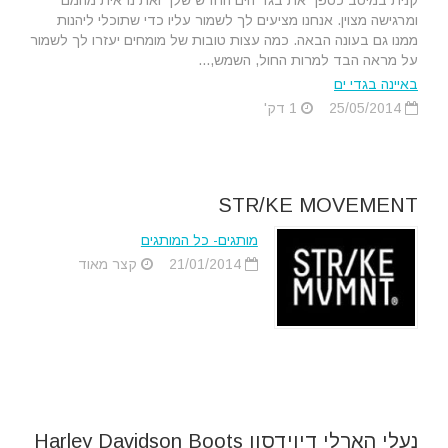
קנית במיטב כספך את בגד הים החדש שלך ואת נראית מהמם
ומרגישה מצוין. אנחנו מציעים לך לשמור עליו כדי שתוכלי ליהנות
ממנו גם בעונה הבאה. כמה עצות טובות של מומחים יעזרו לך לשמור
על מראה הבד למרות החול, השמש,...
באיינה בגדי ים
25/05/2014
1 דק'
STR/KE MOVEMENT
מותגים- כל המותגים
21/01/2014
קצר מאוד
נעלי הארלי דיוידסון Harley Davidson Boots