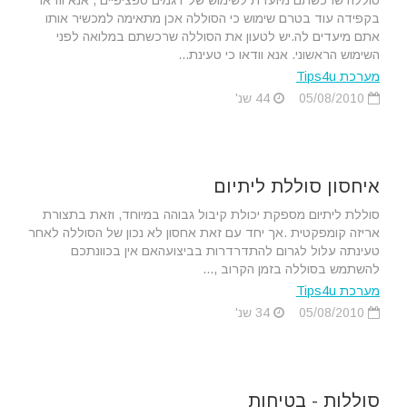
סוללה שרכשתם מיועדת לשימוש של דגמים ספציפיים , אנא וודאו
בקפידה עוד בטרם שימוש כי הסוללה אכן מתאימה למכשיר אותו
אתם מיעדים לה.יש לטעון את הסוללה שרכשתם במלואה לפני
השימוש הראשוני. אנא וודאו כי טעינת...
מערכת Tips4u
05/08/2010
44 שנ'
איחסון סוללת ליתיום
סוללת ליתיום מספקת יכולת קיבול גבוהה במיוחד, וזאת בתצורת
אריזה קומפקטית .אך יחד עם זאת אחסון לא נכון של הסוללה לאחר
טעינתה עלול לגרום להתדרדרות בביצועהאם אין בכוונתכם
להשתמש בסוללה בזמן הקרוב ,...
מערכת Tips4u
05/08/2010
34 שנ'
סוללות - בטיחות