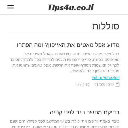
Tips
4u
.co.il
Toggle
gation
סוללות
מדוע אפל מאטים את האייפון? ומה הפתרון
בכל צאת מכשיר אייפון חדש צצו טענות שאפל מאיטים את
האייפונים בכוונה. סוף סוף הם היו מוכנים להודות בכך ולמרות הסיבה
לכך גל האשמות מטורף אופף את הרשת. אפל טוענים שהאטו את
מהירות הטלפון בכדי לאפשר...
Yohai Yehezkel
11/02/2018
1 דק'
בדיקת מחשב נייד לפני קנייה
כיצד באמת יודעים את יכולת ביצועי המחשב לפני קנייה? היום ישנם
חברות המשכירות מחשבים ניידים לתקופות זמן שונות, בין היתר יש