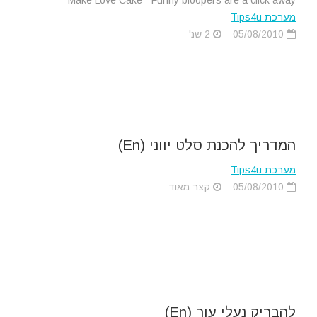
Make Love Cake - Funny bloopers are a click away
מערכת Tips4u
05/08/2010
2 שנ'
המדריך להכנת סלט יווני (En)
מערכת Tips4u
05/08/2010
קצר מאוד
להבריק נעלי עור (En)