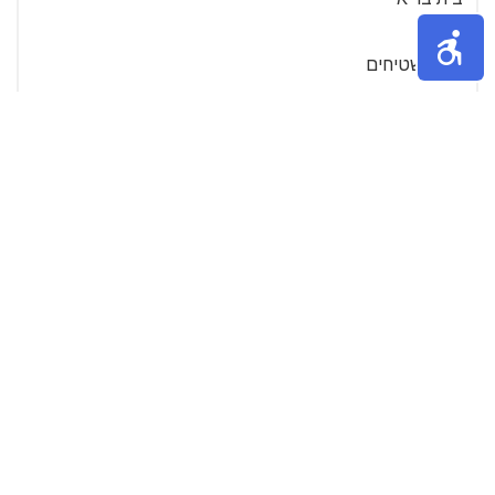
ריח
ניקיון שטיחים
ביגוד
ייבוש כביסה
סידור בתים
מזיקים
כלי זכוכית
עוזרת בית
ניקוי מרצפות
הנעלה
»
4
3
2
1