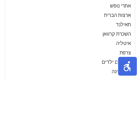
אתרי נופש
ארצות הברית
תאילנד
השכרת קרוואן
איטליה
צרפת
טיול עם ילדים
ארגנטינה
סרטוני הדרכה- נופש
הודו
גרמניה
דרכון
גניבות
הפלגות
ספרד