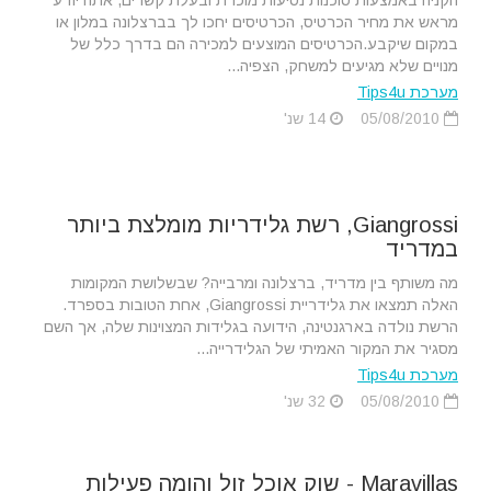
הקניה באמצעות סוכנות נסיעות מוכרת ובעלת קשרים, אתה יודע
מראש את מחיר הכרטיס, הכרטיסים יחכו לך בברצלונה במלון או
במקום שיקבע.הכרטיסים המוצעים למכירה הם בדרך כלל של
מנויים שלא מגיעים למשחק, הצפיה...
מערכת Tips4u
05/08/2010
14 שנ'
Giangrossi, רשת גלידריות מומלצת ביותר
במדריד
מה משותף בין מדריד, ברצלונה ומרבייה? שבשלושת המקומות
האלה תמצאו את גלידריית Giangrossi, אחת הטובות בספרד.
הרשת נולדה בארגנטינה, הידועה בגלידות המצוינות שלה, אך השם
מסגיר את המקור האמיתי של הגלידרייה...
מערכת Tips4u
05/08/2010
32 שנ'
Maravillas - שוק אוכל זול והומה פעילות