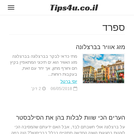
Tips
4u
.co.il
Toggle
gation
ספרד
מזג אוויר בברצלונה
מתי כדאי לבקר בברצלונה בברצלונה
מזג האוויר הוא ים תיכוני המתאפיין בקיץ
חם וחורף מתון, אך יחד עם זאת,
בעקבות רוחות...
יוסי ברטל
06/05/2018
2 דק'
הערים הכי שוות לבלות בהן את הסילבסטר
על ברצלונה אולי חשבתם לבד, אבל האם ידעתם שהמסיבה הכי
לוהטת בחגיגות השנה החדשה תתקיים בכלל בבריסטול? הנה כמה