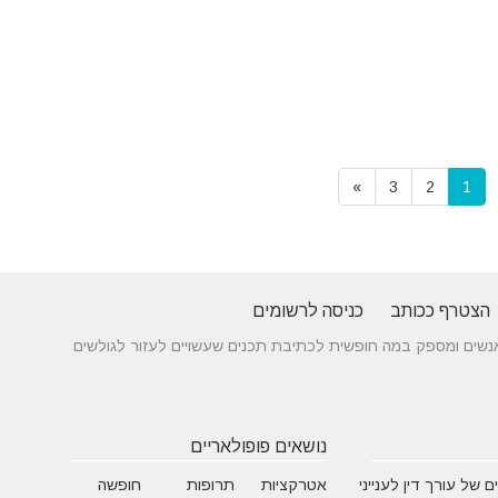
»
3
2
1
הצטרף ככותב
כניסה לרשומים
 בין אנשים ומספק במה חופשית לכתיבת תכנים שעשויים לעזור לגולשים
נושאים פופולאריים
 של עורך דין לענייני
אטרקציות
תרופות
חופשה