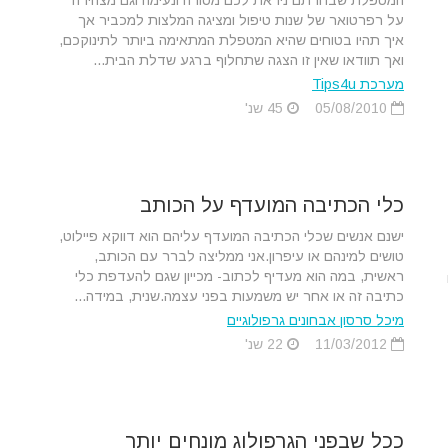
המטפלת שבחרתם ניראת לכם מסורה ונעימה וגם מצהירה
על רפרטואר של שנות טיפול ומציגה המלצות למכביר אך
איך תהיו בטוחים שהיא המטפלת המתאימה ביותר לתינוקכם,
ואך תוודאו שאין זו הצגה שתחלוף ברגע שדלת הבית...
מערכת Tips4u
05/08/2010
45 שנ'
כלי הכתיבה המועדף על הכותב
ישנם אנשים שכלי הכתיבה המועדף עליהם הוא דווקא פיילוט,
טושים למינהם או עיפרון.אני ממליצה לברר עם הכותב,
ראשית, במה הוא מעדיף לכתוב- מכייון שגם להעדפת כלי
כתיבה זה או אחר יש משמעות בפני עצמה.שנית, במידה...
מיכל סרסון אבחונים גרפולוגיים
11/03/2012
22 שנ'
ככל שבפני הגרפולוג מונחים יותר