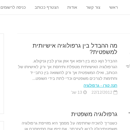
ראשי
צור קשר
אודות
הצטרף ככותב
כניסה לרשומים
מה ההבדל בין גרפולוגיה אישיותית
למשפטית?
ההבדל הןא כמו בין רופא אף אוזן וגרון לבין גניקולוג.
פי
הגרפולוגיה האישיותית מטפלת ותיחסת אך ורק לאישיותו של
הכותב, ואילו המשפטית אך ורק להשוואה בין כתבי יד
וחתימות לצרכים משפטיים וכדי לתת בידי השופט...
חנה קורן - גרפולוגיה
22/12/2012
13 שנ'
גרפולוגיה משפטית
כשצריך להוכיח שחתימה על מסמך היא מזוייפת גרפולוגיה
משפטיתיכולה לבוא לעזרתך. אם זייפו את חתימתכם או