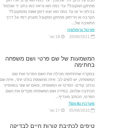
הבט על כתב היד שלפניך. עד כמה הוא קרוב או רחוק
מהתקן המקובל? עד כמה הוא נראה כמו כתב יד שנלמד
בכיתה א' או עד כמה הוא יוצא דופן ושונה מהמקובל?
הקרבה או הריחוק מהתקן המקובל מעניק רמז על דרך
החשיבה של...
פורטל גרפולוגיה
20/06/2011
18 שנ'
המשמעות של שם פרטי ושם משפחה
בחתימה
במקרה שהחתימה מכילה את השם הפרטי ואת שם
המשפחה, יש לשים לב: איזה מהשמות בולט יותר, איזה שם
נכתב קודם- הפרטי או המשפחה ,והאם יש שוני במאפייני
הכתיבה שלהם. במידה ושם המשפחה מקדים את השם
הפרטי, הכותב מעדיף...
מערכת Tips4u
05/08/2010
17 שנ'
טיפים לכתיבת קורות חיים לבדיקה