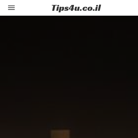
Tips
4u
.co.il
Toggle
gation