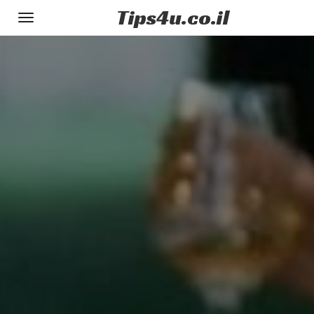
Tips
4u
.co.il
Toggle
gation