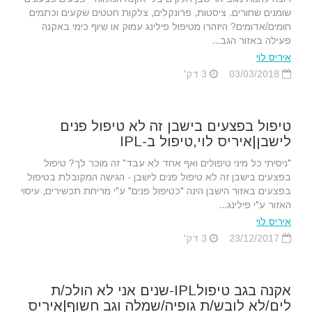
שומנים שחורים. ציסטות, פרונקלים, צלקות חטטים שקעים וכתמים
חומים/אדומים? היזהרו מטיפול פילינג עמוק או שיוף כימי באקנה
פעילה באזור הגב...
איריס לוי
03/03/2018
3 דק'
טיפול בפצעים בישבן זה לא טיפול פנים
לישבן|איריס לוי,טיפול ב-IPL
"ניסיתי כל מיני טיפולים ואף אחד לא עבד" זה מוכר לך? טיפול
בפצעים בישבן זה לא טיפול פנים לישבן - הגישה המקובלת בטיפול
בפצעים באזור הישבן הינה "כטיפול פנים" ע"י מריחת תכשירים, עיסוי
האזור ע"י פילינג...
איריס לוי
23/12/2017
3 דק'
אקנה בגב טיפולIPL-שנים אני לא הולכ/ת
לים/לא לובש/ת גופיה/שמלה וגב חשוף|איריס