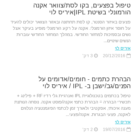
טיפול בפצעים, בקו לסת/צוואר אקנה
הורמונלי בשיטת IPL|איריס לוי
פצעים באיזור הסנטר, קו לסת תחתונה ובאזור הצוואר יכולים להעיד
על חוסר איזון הורמונלי. אקנה על רקע הורמונלי מופיע בעיקר אצל
נשים ובסמיכות למחזור החודשי. במהלך המחזור החודשי עוברות
הנשים שינויים...
איריס לוי
20/12/2016
3 דק'
הבהרת כתמים - חומים/אדומים על
הפנים/גב/ישבן ב- IPL / איריס לוי
טיפול בכתמים בטכנולוגיית IPL ואנרגיית גלי רדיו RF + פילינג +
תכשירי הבהרה = הבהרת כתמי אקנה/פוסט אקנה. נוסחה הנותנת
מענה איכותי, אפקטיבי ולאורך זמן לכתמי הפיגמנטציה הנלווים
לאקנה, פצעי הבגרות. אקנה/פצעי...
איריס לוי
19/07/2016
2 דק'