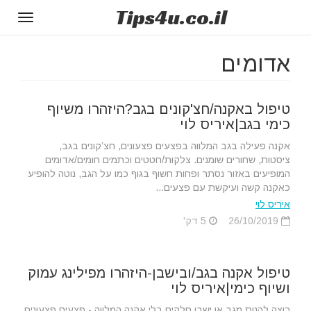
Tips
4u
.co.il
Toggle
gation
אדומים
טיפול באקנה/חצ'קונים בגב?היזהרו משיוף
כימי בגב|איריס לוי
אקנה פעילה בגב המלווה בפצעים פצעונים, חצ’קונים בגב,
ציסטות, שחורים שומנים. צלקות/חטטים וכתמים חומים/אדומים
המופיעים באזור נסתר ופחות חשוף בגוף כמו על הגב, נוטה להופיע
כאקנה קשה ועיקשת עם פצעים...
איריס לוי
26/10/2019
5 דק'
טיפול אקנה בגב/ובישבן-היזהרו מפילינג עמוק
ושיוף כימי|איריס לוי
רוצה להנות מגב או ישבן חלקים בלי אקנה המלווה - פצעים פצעונים