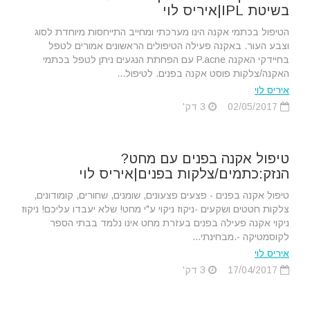
בשיטת IPL|איריס לוי
הטיפול בכתמי אקנה הינו מערכתי ומחייב התייחסות מיוחדת לסוג
וצבע העור. באקנה פעילה הטיפולים הראשונים אמורים לטפל
בחיידקי האקנה P.acne עם הפחתת הנגעים ניתן לטפל בכתמי
האקנה/צלקות פוסט אקנה בפנים. לטיפול...
איריס לוי
02/05/2017
3 דק'
טיפול אקנה בפנים עם מחט?
הנזק:כתמים/צלקות בפנים|איריס לוי
טיפול אקנה בפנים - פצעים פצעונים, שומנים, שחורים, קומודונים,
צלקות חטטים ושקעים -ניקוז ניקוי ע"י מחט! שלא יעבדו עליכם! ניקוז
ניקוי אקנה פעילה בפנים בעזרת מחט אינו נלמד בבתי הספר
לקוסמטיקה -.מבחינתי...
איריס לוי
17/04/2017
3 דק'