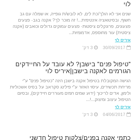
לוי
שנים אני לא הולך/כת לים, לא לובש/ת גופייה, או שמלה עם גב
חשוף, ובסיטואציה אינטימית...! זה מוכר לך? אקנה בגב- פצעים
פצעונים, פרונקלים ציסטות- פצעים עמוקים גדולים וכואבים (אקנה
ציסטית) עור מחוספס, אדמומיות...
איריס לוי
30/09/2017
3 דק'
"טיפול פנים" בישבן? לא עובד על החיידקים
הגורמים לאקנה בישבן|איריס לוי
הגישה המקובלת בטיפול אקנה בישבן הינה "כטיפול פנים" ע"י
מריחת תכשירים, עיסוי האזור ע"י פילינג סקראב על בסיס אשכוליות
ולימון, אדים לריכוך (ידוע שמים חמים מעוררים חיידקים), ובסיום
הטיפול עיצוב ומיצוק...!...
איריס לוי
04/06/2017
3 דק'
כתמי אקנה בפנים/צלקות טיפול חדשני