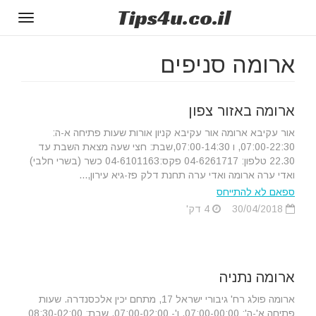
Tips
4u
.co.il
Toggle
gation
ארומה סניפים
ארומה באזור צפון
אור עקיבא ארומה אור עקיבא קניון אורות שעות פתיחה א-ה:
07:00-22:30, ו 07:00-14:30,שבת: חצי שעה מצאת השבת עד
22.30 טלפון: 04-6261717 פקס:04-6101163 כשר (בשרי חלבי)
ואדי ערה ארומה ואדי ערה תחנת דלק פז-גיא עירון,...
ספאם לא להתייחס
30/04/2018
4 דק'
ארומה נתניה
ארומה פולג רח' גיבורי ישראל 17, מתחם יכין אלכסנדרה. שעות
פתיחה א'-ה': 07:00-00:00, ו'- 07:00-02:00, שבת: 08:30-02:00