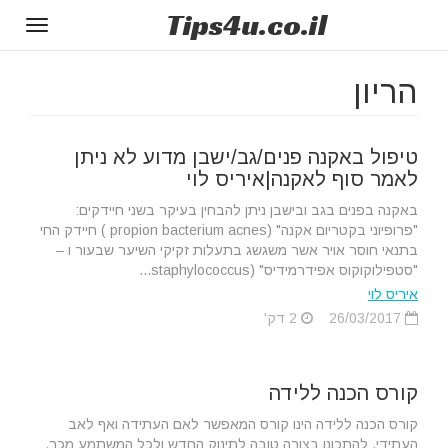
Tips
4u
.co.il
Toggle
gation
הריון
טיפול באקנה פנים/גב/ישבן מדוע לא ניתן
לאמר סוף לאקנה|איריס לוי
באקנה בפנים בגב ובישבן ניתן להבחין בעיקר בשני חיידקים:
"פרופיוני בקטריום אקנה" (propion bacterium acnes ) חיידק החי
בתנאי חוסר אויר אשר משגשג בתעלות זקיקי השיער שבעור ו –
"סטפילוקוקוס אפידרמידיס" (staphylococcus...
איריס לוי
26/03/2017
2 דק'
קורס הכנה ללידה
קורס הכנה ללידה הינו קורס המאפשר לאם העתידה ואף לאב
העתידי, להתכונן בצורה טובה לתינוק החדש ולכל המשתמע מכך.