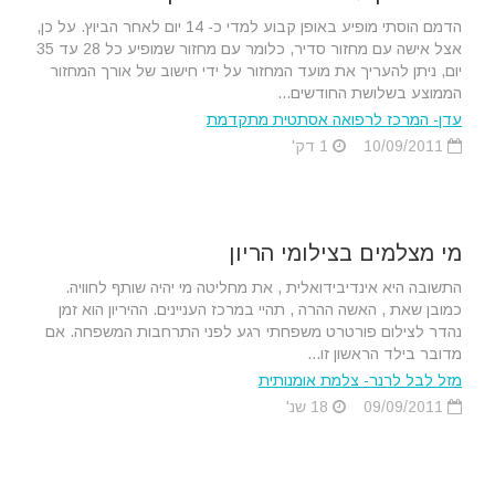
הדמם הוסתי מופיע באופן קבוע למדי כ- 14 יום לאחר הביוץ. על כן,
אצל אישה עם מחזור סדיר, כלומר עם מחזור שמופיע כל 28 עד 35
יום, ניתן להעריך את מועד המחזור על ידי חישוב של אורך המחזור
הממוצע בשלושת החודשים...
עדן- המרכז לרפואה אסתטית מתקדמת
10/09/2011
1 דק'
מי מצלמים בצילומי הריון
התשובה היא אינדיבידואלית , את מחליטה מי יהיה שותף לחוויה.
כמובן שאת , האשה ההרה , תהיי במרכז העניינים. ההיריון הוא זמן
נהדר לצילום פורטרט משפחתי רגע לפני התרחבות המשפחה. אם
מדובר בילד הראשון זו...
מזל לבל לרנר- צלמת אומנותית
09/09/2011
18 שנ'