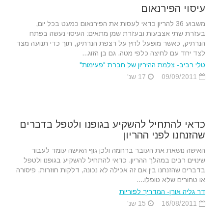
עיסוי הפירנאום
משבוע 36 להריון כדאי לעסות את הפירנאום כמעט בכל יום,
בעזרת שתי אצבעות ובעזרת שמן מתאים: העיסוי נעשה בפתח
הנרתיק, כאשר מופעל לחץ על רצפת הנרתיק, תוך כדי תנועה מצד
לצד יחד עם לחיצה כלפי מטה. גם בן הזוג...
טלי רביב- צלמת ההיריון של חברת "פעימות"
09/09/2011
17 שנ'
כדאי להתחיל להשקיע בגופנו ולטפל בדברים
שהזנחנו לפני ההריון
האישה נושאת את העובר ברחמה ולכן גוף האישה עומד לעבור
שינויים רבים במהלך ההריון. כדאי להתחיל להשקיע בגופנו ולטפל
בדברים שהזנחנו בין אם זה אכילה לא נכונה, דלקות חוזרות, פיסורה
או טחורים שלא טופלו....
דר גליה אורן- המדריך לפוריות
16/08/2011
15 שנ'