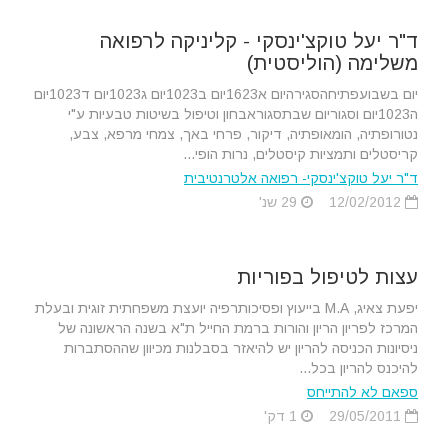
ד"ר יעל טוקצ'ינסקי - קליניקה לרפואה
משלימה (הוליסטית)
יום בשבועפתיחהסגירהיום א1623יום ב1023יום ג1023יום ד1023יום
ה1023יום וסגוריום שבתסגוראבחון וטיפול בשיטות טבעיות ע"י
נטורופתיה, הומאופתיה, דיקור, פרחי באך, צמחי מרפא, צבע,
קריסטלים ותמציות קיסטלים, נרות הופי...
ד"ר יעל טוקצ'ינסקי- רפואה אלטרנטיבית
12/02/2012
29 שנ'
עצות לטיפול בפוריות
יפעת צאיג, M.A בייעוץ ופסיכותרפיה יועצת משפחתית זוגית ובעלת
המרכז לפריון הריון והורות ברמת החייל ת"א בשנה הראשונה של
ניסיונות הכניסה להריון יש להיאזר בסבלנות מכיוון שההסתברות
להיכנס להריון בכל...
ספאם לא להתייחס
29/05/2011
1 דק'