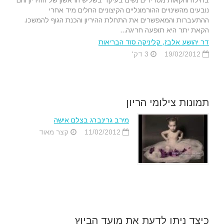
בחילה והקאות מטרידים נשים בעיקר בשליש הראשון של ההיריון והם
נובעים מהשינויים ההורמונליים הקיצוניים החלים מיד אחרי
ההתעברות והמאפשרים את התחלת ההיריון והכנת הגוף להמשכו.
הקאת יתר היא תופעה חריגה...
דר יהושע אלבז, קליניקה סוד הבריאות
19/02/2012
3 דק'
תמונות צילומי הריון
מירב גרינברג בצלם אישה
11/02/2012
קצר מאוד
כיצד ניתן לדעת את מועד הביוץ