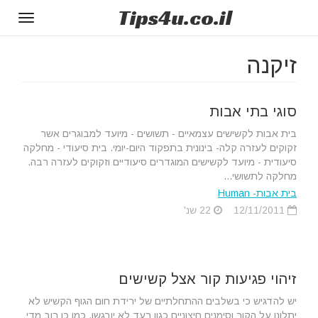
Tips
4u
.co.il
Toggle
gation
זיקנה
סוגי בתי אבות
בית אבות לקשישים עצמאיים - תשושים - מיועד למבוגרים אשר
זקוקים לעזרה קלה- בינונית בתפקוד היום-יומי. בית סיעודי - מחלקה
סיעודית - מיועד לקשישים המוגדרים סיעודיים וזקוקים לעזרה רבה.
מחלקה לתשושי...
בית אבות- Human
12/11/2011
22 שנ'
זיהוי פגיעות קור אצל קשישים
יש להדגיש כי בשלבים ההתחלתיים של ירידת חום הגוף הקשיש לא
יתלונן על הקור וסימנים חיצוניים כגון רעד לא יורגשו. כמו כן רוב מדי