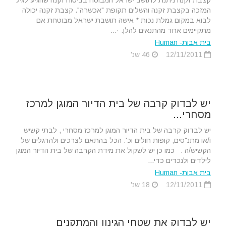
קצבת זקנה ניתנת לתושב ישראל המבוטח בביטוח זקנה שהגיע לגיל
המזכה בקצבת זקנה והשלים תקופת "אכשרה". קצבת זקנה יכולה
לבוא במקום גמלת נכות * אישה תושבת ישראל מבוטחת אם
מתקיימים אחד מהתנאים להלן: ·...
בית אבות- Human
12/11/2011
46 שנ'
יש לבדוק קרבה של בית הדיור המוגן למרכז
מסחרי...
יש לבדוק קרבה של בית הדיור המוגן למרכז מסחרי , לבתי קשיש
ו/או מתנ"סים, קופות חולים וכ'. הכל בהתאם לצרכים ולהרגלים של
הקשיש/ה . כמו כן יש לשקול את מידת הקרבה של בית הדיור המוגן
לילדים ולנכדים כדי...
בית אבות- Human
12/11/2011
18 שנ'
יש לבדוק את שטחי הגינון והמתקנים