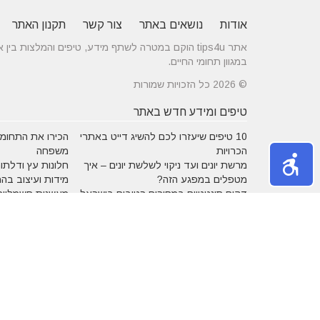
אודות
נושאים באתר
צור קשר
תקנון האתר
אתר tips4u הוקם במטרה לשתף מידע, טיפים והמלצות
במגוון תחומי החיים.
© 2026 כל הזכויות שמורות
טיפים ומידע חדש באתר
10 טיפים שיעזרו לכם להשיג דייט באתרי
הכירו את התחומים
הכרויות
משפחה
מרשת יונים ועד ניקוי לשלשת יונים – איך
חלונות עץ ודלתות
מטפלים במפגע הזה?
מידות ועיצוב בה
דקים סינטטיים במחירים הטובים בישראל
מעשנות חשמליות
נושאים באתר