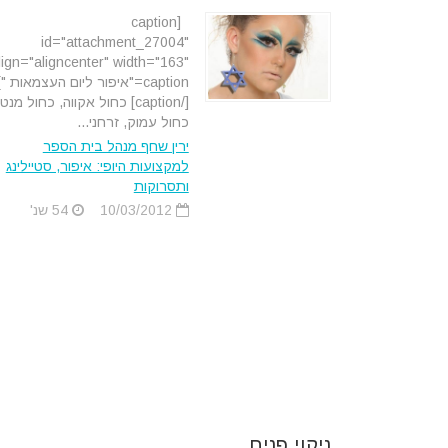
[caption
id="attachment_27004"
lign="aligncenter" width="163"
caption="איפור ליום העצמאות "]
[/caption] כחול אקווה, כחול מנט
כחול עמוק, זרחני...
ירין שחף מנהל בית הספר
למקצועות היופי: איפור, סטיילינג
ותסרוקות
10/03/2012
54 שנ'
ניקוי פנים