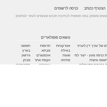
הצטרף ככותב
כניסה לרשומים
 בין אנשים ומספק במה חופשית לכתיבת תכנים שעשויים לעזור לגולשים
נושאים פופולאריים
 של עורך דין לענייני
אטרקציות
תרופות
חופשה
באילת
סבתא
בארץ
 כניסה מעץ - ייצור לפי
שעות
אינסטגרם
גירושין
תאמה אישית
פתיחה
הקמת אתר
מבחן
 בדגמים מחשמלים
אינטרנט
פסיכומטרי
מזג אוויר
מסחר
פסח
אלקטרוני
ראש השנה
צוואה
שירות
עסקים
לקוחות
מומלצים
בישראל
משחקים