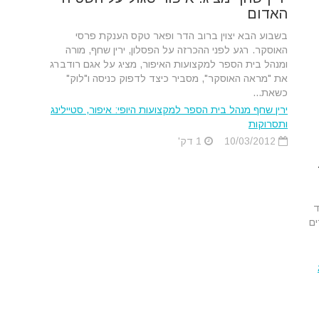
האדום
בשבוע הבא יצוין ברוב הדר ופאר טקס הענקת פרסי
האוסקר. רגע לפני ההכרזה על הפסלון, ירין שחף, מורה
ומנהל בית הספר למקצועות האיפור, מציג על אגם רודברג
את "מראה האוסקר", מסביר כיצד לדפוק כניסה ו"לוק"
כשאת...
ירין שחף מנהל בית הספר למקצועות היופי: איפור, סטיילינג
ותסרוקות
10/03/2012
1 דק'
חד
ים