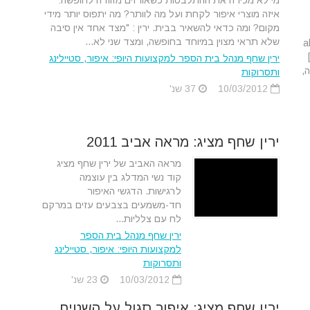
מי לא מכירה את ההתלבטות כשאורזים מזוודה לחופשה:
איזה מוצרי איפור לקחת ועל מה לוותר? מה יתפוס יותר מידי
מקום? ומה כדאי להשאיר בבית. ירין : "מצד אחד אין סיבה
שלא תראי מצוין במיוחד בחופשה, ומצד שני לא...
a
ירין שחף מנהל בית הספר למקצועות היופי: איפור, סטיילינג
ה,
ותסרוקות
10/03/2012
37 שנ'
ירין שחף מציג: מראה אביב 2011
מראה האביב של ירין שחף מציג
קוד נשי המדלג בין עוצמה
לרגישות. הדגשי האיפור
חד-משמעים בצבעים עזים במרקם
לח עם צלליות...
ירין שחף מנהל בית הספר
למקצועות היופי: איפור, סטיילינג
ותסרוקות
10/03/2012
23 שנ'
ירין שחף מציג: איפור סגול על השטיח