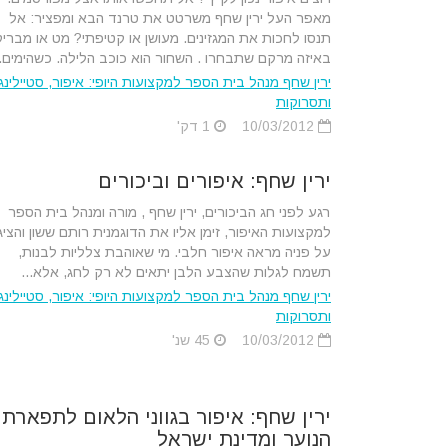
מאפר העל ירין שחף משרטט את טרנד הבא ומפציר: אל
תנסו לחכות את המגזינים. מעושן או קטיפתי? מט או מברי
באיזה מרקם שתבחרו . השחור הוא כוכב הלילה. כשהימים..
ירין שחף מנהל בית הספר למקצועות היופי: איפור, סטיילינג
ותסרוקות
10/03/2012
1 דק'
ירין שחף: איפורים וביכורים
רגע לפני חג הביכורים, ירין שחף , מורה ומנהל בית הספר
למקצועות האיפור, זימן אליו את הדוגמנית רותם ששון והציג
על פניה מראה איפור חלבי. מי שאוהבת צלליות לבנות,
תשמח לגלות שהצבע הלבן יתאים לא רק לחג, אלא...
ירין שחף מנהל בית הספר למקצועות היופי: איפור, סטיילינג
ותסרוקות
10/03/2012
45 שנ'
ירין שחף: איפור בגווני הלאום לתפארת
הנוער ומדינת ישראל