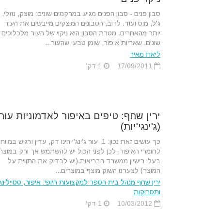
סבון פנים - סבון הפנים מגיע במרקמים שונים: מוצק, נוזלי,
ג'ל, מוס ועוד. לרוב, הסבונים המוצקים מייבשים את העור
יותר מהאחרים. מטרת הסבון היא ניקוי של העור מלכלוכים
שונים, שאריות איפור, שומן טבעי שהעור...
ליאת מאיר
17/09/2011
1 דק'
ירין שחף: טיפים באיפור לאדמוניות עור
(ג'ינגי'יות)
כך עושים זאת נכון: 1. עור ג'ינג'י הינו דק, עדין ורגיש במיו
לחומרי האיפור. לכן לפני הכול יש להשתמש אך ורק במוצר
בעלי רישיון ממשרד הבריאות.(יש לבדוק את התווית על
המוצר) לצערנו השוק מוצף במוצרים...
ירין שחף מנהל בית הספר למקצועות היופי: איפור, סטיילינג
ותסרוקות
10/03/2012
1 דק'