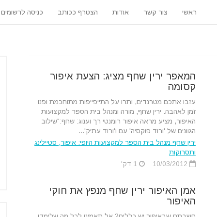
ראשי
צור קשר
אודות
הצטרף ככותב
כניסה לרשומים
המאפר ירין שחף מציג: הצעת איפור
קסומה
עזבו אתכם מטרנדים, ותרו על התייפייפות מתוחכמת ופנו
זמן לאהבה. ירין שחף, מורה ומנהל בית הספר למקצועות
האיפור, מציע מראה איפור רומנטי רך וענוג: שחף:"שילוב
הגוונים של 'ורוד פוקסיה' עם ו'ורוד עתיק'...
ירין שחף מנהל בית הספר למקצועות היופי: איפור, סטיילינג
ותסרוקות
10/03/2012
1 דק'
אמן האיפור ירין שחף מנפץ את חוקי
האיפור
חשבתם שבאיפור יש כללים? אל תאמינו לכל מה שלימדו