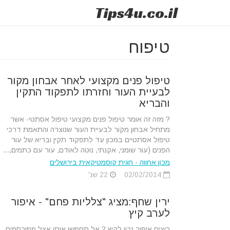
Tips
4u
.co.il
טיפוח
טיפול פנים מקצועי לאחר אבחון מקור
לבעיית העור וחזרתו לתפקוד התקין
והבריא
? מזה זה אומר טיפול פנים מקצועי טיפול אסתטי- אשר
מתחיל אבחון מקור לבעיית העור שנוצרה והתאמת דרכי
טיפול אסתטיים במכון עד לתפקוד תקין ובריא של עור
הפנים (עור שומני, אקנתי, נוטה לאודם, עור עם כתמים,...
מכון אחווה - חגית קוסמטיקאית בירושלים
02/02/2014
22 שנ'
ירין שחף:מציג "צלליות פחם" - איפור
לערב קיץ
רוצים איפור נכון לקיץ ? אל תחפשו אותו אצל מפורסמים.