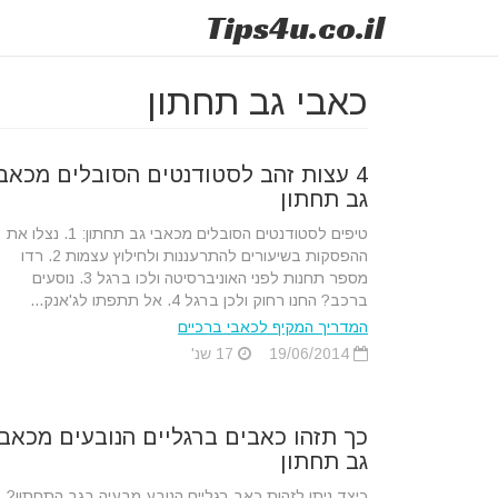
Tips
4u
.co.il
כאבי גב תחתון
4 עצות זהב לסטודנטים הסובלים מכאב
גב תחתון
טיפים לסטודנטים הסובלים מכאבי גב תחתון: 1. נצלו את
ההפסקות בשיעורים להתרעננות ולחילוץ עצמות 2. רדו
מספר תחנות לפני האוניברסיטה ולכו ברגל 3. נוסעים
ברכב? החנו רחוק ולכן ברגל 4. אל תתפתו לג'אנק...
המדריך המקיף לכאבי ברכיים
19/06/2014
17 שנ'
כך תזהו כאבים ברגליים הנובעים מכאבי
גב תחתון
כיצד ניתן לזהות כאב רגליים הנובע מבעיה בגב התחתון?