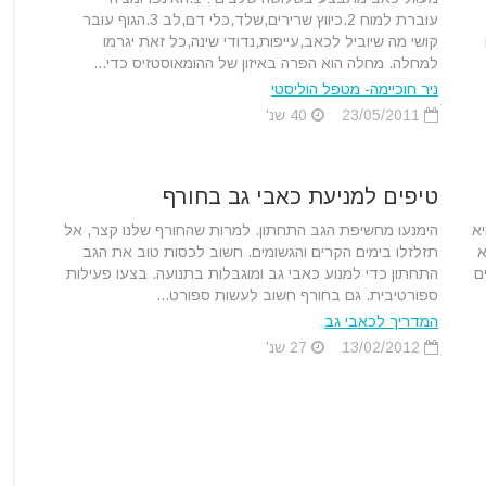
עוברת למוח 2.כיווץ שרירים,שלד,כלי דם,לב 3.הגוף עובר
קושי מה שיוביל לכאב,עייפות,נדודי שינה,כל זאת יגרמו
למחלה. מחלה הוא הפרה באיזון של ההומאוסטזיס כדי...
ניר חוכיימה- מטפל הוליסטי
23/05/2011
40 שנ'
טיפים למניעת כאבי גב בחורף
יא
הימנעו מחשיפת הגב התחתון. למרות שהחורף שלנו קצר, אל
א
תזלזלו בימים הקרים והגשומים. חשוב לכסות טוב את הגב
ם
התחתון כדי למנוע כאבי גב ומוגבלות בתנועה. בצעו פעילות
ספורטיבית. גם בחורף חשוב לעשות ספורט...
המדריך לכאבי גב
13/02/2012
27 שנ'