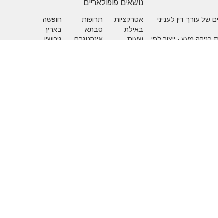
נושאים פופולאריים
 של עורך דין לענייני
אטרקציות
תרופות
חופשה
באילת
סבתא
בארץ
 כניסה מעץ - ייצור לפי
שעות
אינסטגרם
גירושין
תאמה אישית
פתיחה
הקמת אתר
מבחן
 בדגמים מחשמלים
אינטרנט
פסיכומטרי
מזג אוויר
מסחר
פסח
אלקטרוני
ראש השנה
צוואה
שירות
עסקים
לקוחות
מומלצים
בישראל
משחקים
איפור
אלטרנטיבי
בעלי ח
הריון ולידה
חגים
חוק ו
כללי
כספים
לימודי
מזון
מחשבים
משפח
ספורט
עבודה
עסקים
שיער ותסרוקות
שירות לקוחות
שמחות