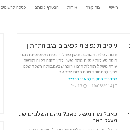
ראשי
צור קשר
אודות
הצטרף ככותב
כניסה לרשומים
י
9 סיבות נפוצות לכאבים בגב התחתון
עבודה פיזית מאומצת עישון פעילות גופנית אינטנסיבית מדי
חוסר פעילות גופנית מתח נפשי ולחץ תזונה לקויה תורשה
עודף משקל תוחלת חיים ארוכה שבעקבותיה השלד שלנו
צריך להתמודד שנים רבות יותר עם...
המדריך המקיף לכאבי ברכיים
19/06/2014
13 שנ'
כאב? מהו מעגל כאב? מהם השלבים של
מעגל כאב
מעגל כאב מתבצע בשלושה שלבים : 1.האינפרומציה