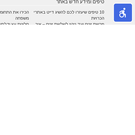
טיפים ומידע חדש באתר
10 טיפים שיעזרו לכם להשיג דייט באתרי
הכירו את התחומים
הכרויות
משפחה
מרשת יונים ועד ניקוי לשלשת יונים – איך
חלונות עץ ודלתות
מטפלים במפגע הזה?
מידות ועיצוב בה
דקים סינטטיים במחירים הטובים בישראל
מעשנות חשמליות
נושאים באתר
אהבה
אופנה
בריאות
גיל הזהב
טכנולוגיה
טלויזיה וסרטים
מוסיקה
מותגים
נדל"ן
נופש
קניות
רכב
תזונה