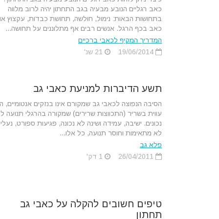
כאב רגליים הנובע מבעיה בגב התחתון יהיה לרוב מלווה
בתחושות הבאות: נימול, חולשה, תחושת כבדות, עקצוץ או
כאב בכף הרגל. אנשים רבים אף מתלוננים על תחושה...
המדריך המקיף לכאבי ברכיים
19/06/2014
21 שנ'
תשע הדיברות למניעת כאבי גב
הסיבה הנפוצה לכאבי גב שמקורם אינו בנזקים אנטומיים, ה
עווית בשריר (התכווצות שרירים) שמקורה בהרגלי תנועה ל
נכונים. ישיבה, עמידה ושינה לא נכונה, פגיעות ספורט, נעליי
לא מתאימות וחוסר תנועה, כל אלו...
פלא גב
26/04/2011
1 דק'
טיפים חשובים להקלה על כאבי גב
תחתון