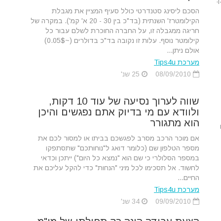
.
הסכם ליסינג סטנדרטי כולל סעיף המציין את מגבלת
הקילומטרז' השנתית (בד"כ בין 30 - 20 א' קמ'). במקרה של
חריגה ממגבלה זו, על החברה החוכרת לשלם עבור כל
קילומטר נוסף. עלות זו נקובה בד"כ בדולרים (~0.05$)
אולם ניתן...
מערכת Tips4u
08/09/2010
25 שנ'
שווה לערוך נסיעה של עוד 10 דקות,
ולוודא עם מי בדיוק אתם נפגשים והיכן
הוא מתגורר
אם מוכר הרכב מסרב לפגשכם בביתו או למסור לכם את
מספר הטלפון שם (כלומר דואג ל"נוחותכם" שתסתפקו
במספר הסלולרי כי שם הוא "נמצא כל היום") ייתכן וכדאי
לחשוד. אל תסכימו לכל מיני "הנחות" כדי להקל עליכם את
החיים...
מערכת Tips4u
09/09/2010
34 שנ'