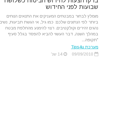
בדקו הצעות לחידוש הביטוח כשלושה
שבועות לפני החידוש
מומלץ לבחור במבטחים המעניקים את התנאים הנוחים
ביותר לפי הנתונים שלכם: כמו גיל, אי הגשת תביעות, נשים,
נהגים זהירים וקולקטיבים. רצוי להימנע מהחלפת מבטח
במהלך השנה, דבר העשוי להביא להפסד בגלל סעיף
"תקופה...
מערכת Tips4u
09/09/2010
14 שנ'