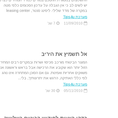
התשלומים במסגרת ההסכם צמודים למדד המחירים לצרכן
יש לשים לב כי אין הגבלה על עדכון הסכומים כלפי מטה
במקרה של מדד שלילי. ליסינג סנטר, leasing center
מערכת Tips4u
11/09/2010
7 שנ'
אל תשמיץ את היריב
המוצר הביטוחי מורכב מכיסוי ושרות ובמקרים רבים המחיר
הזול יותר הוא שקובע את הרכישה אבל בראש וראשונה אנו
משווקים אחריות ואמינות. גם אם הסוכן המתחרה אינו נוהג
לפי כללי האתיקה, הדגש את יתרונותיך, בלי...
מערכת Tips4u
05/11/2010
30 שנ'