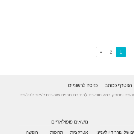
»
2
1
הצטרף ככותב
כניסה לרשומים
 בין אנשים ומספק במה חופשית לכתיבת תכנים שעשויים לעזור לגולשים
נושאים פופולאריים
 של עורך דין לענייני
אטרקציות
תרופות
חופשה