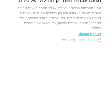
הצעת עבודה הינה רק תחילתו של מו"מ
עם התפתחות התהליך יצטברו אצלך מספר הצעות עבודה.
זכור כי הצעת העבודה היא רק תחילתו של מו"מ - לגיטימי
לבקש שיפורים ותוספות. ניתן להיעזר בגורם שהפנה אותך
לחברה (חבר או חברת השמה) כדי לגשר על הפערים
בשלב...
מערכת Tips4u
09/11/2010
12 שנ'