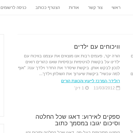
ראשי
צור קשר
אודות
הצטרף ככותב
כניסה לרשומים
וויכוחים עם ילדים
ם
הורה יקר, פעמים רבות אנו מוצאים את עצמנו בוויכוח עם
ילדינו על בקשות לגיטימיות ובסיסיות שאנו כהורים רואים
לנכון לבקש אותן. ביקשת שיסדר את החדר וילדך ענה: "אוף
ם
למה עכשיו'' ביקשת שיערוך את השולחן וילדך...
רולידר-המרכז לייעוץ והכוונת הורים
11/03/2012
1 דק'
ספקים לאירוע: דאגו שכל החלטה
וסיכום יגובו במסמך כתוב
ל
הימנעו מסיכומים בעל-פה, דאגו שכל החלטה וסיכום יהיו