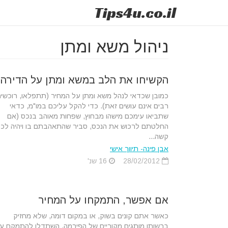
Tips
4u
.co.il
ניהול משא ומתן
הקשיחו את הלב במשא ומתן על הדירה
כמובן שכדאי לנהל משא ומתן על המחיר (תתפלאו, רוכשי
רבים אינם עושים זאת). כדי להקל עליכם במו"מ, כדאי
שתביאו עימכם מישהו מבחוץ, שפחות מאוהב בנכס (אם
החלטתם לרכוש את הנכס, סביר שהתאהבתם בו ויהיה לכ
קשה...
אבן פינה- תיווך אישי
28/02/2012
16 שנ'
אם אפשר, התמקחו על המחיר
כאשר אתם קונים בשוק, או במקום דומה, שלא מחזיק
ברשותו מותגים מקוריים של הפירמה, השתדלו להתמקח ע