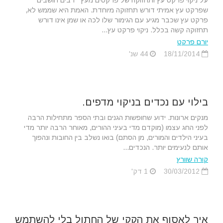
על ניקוי פרקט עץ ותחזוקה של פרקטים מעץ רבים חושבים
שפרקט עץ אמיתי דורש תחזוקה מיוחדת. האמת היא שממש לא,
פרקט עץ שכבר מגיע עם הגימור שלו לכה או שמן אינו דורש
תחזוקה קשה בכלל. ניקוי פרקט עץ...
יורם פרקט
18/11/2014
44 שנ'
בילוי עם נכדים בניקוי מדפים.
מנקים ארונות. ידוע שחופשות הגנים ובתי הספר מתחילות הרבה
לפני החג עצמו (מוקדם מדי בעיני ההורים, מאוחר הרבה יותר מדי
בעיני הילדים והמורים, מן הסתם) בואו נשלב בין החובות ונהפוך
אותם לנעימים יותר. הנכדים...
קורה שוורץ
30/03/2012
1 דק'
איך לאסוף את הקקי של החתול בלי להשתמש